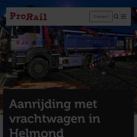
Navigatie
Homepage
Menu
Contact
ProRail
Aanrijding met
vrachtwagen in
Helmond