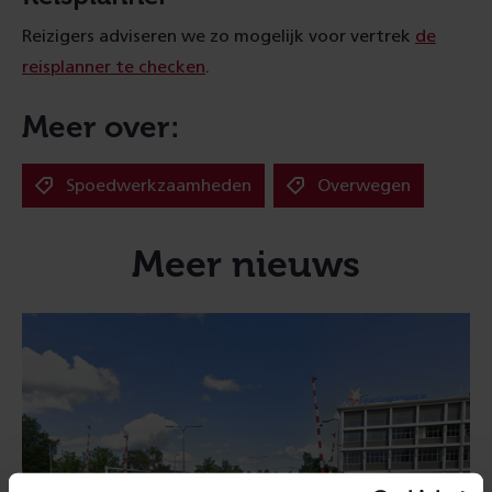
Reizigers adviseren we zo mogelijk voor vertrek
de
reisplanner te checken
.
Meer over:
Spoedwerkzaamheden
Overwegen
Meer nieuws