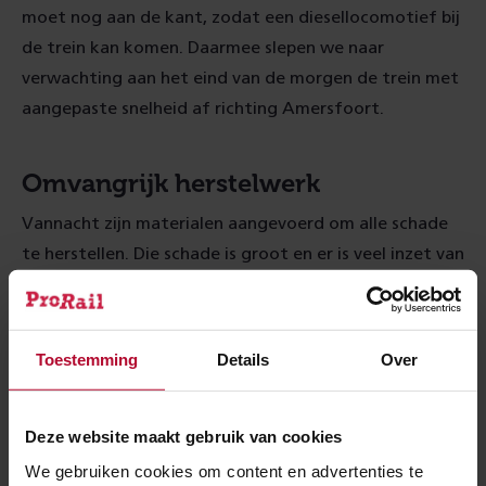
moet nog aan de kant, zodat een diesellocomotief bij
de trein kan komen. Daarmee slepen we naar
verwachting aan het eind van de morgen de trein met
aangepaste snelheid af richting Amersfoort.
Omvangrijk herstelwerk
Vannacht zijn materialen aangevoerd om alle schade
te herstellen. Die schade is groot en er is veel inzet van
mensen en materieel nodig. Aannemer ASSET-rail
werkt met ProRail aan reparatie van 3 portalen, 560
dwarsliggers en 300 meter spoorstaaf. Speciale
Toestemming
Details
Over
machines rijden af en aan om de werkzaamheden te
klaren.
Deze website maakt gebruik van cookies
We gebruiken cookies om content en advertenties te
Check je reisplanner