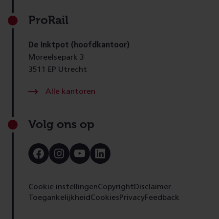
ProRail
De Inktpot (hoofdkantoor)
Moreelsepark 3
3511 EP Utrecht
Alle kantoren
Volg ons op
Bezoek
Bezoek
Bezoek
Bezoek
onze
onze
onze
onze
Facebook
Instagram
Youtube
LinkedIn
pagina
pagina
pagina
pagina
Cookie instellingen
Copyright
Disclaimer
Toegankelijkheid
Cookies
Privacy
Feedback