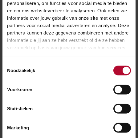
personaliseren, om functies voor social media te bieden
Verwachting is dat maandagmorgen vanaf 6 uur weer
en om ons websiteverkeer te analyseren. Ook delen we
informatie over jouw gebruik van onze site met onze
treinen van en naar Assen kunnen rijden. Vanaf Assen
partners voor social media, adverteren en analyse. Deze
blijven bussen rijden in verband met geplande
partners kunnen deze gegevens combineren met andere
werkzaamheden bij Groningen.
Check je reisplanner
informatie die jij aan ze hebt verstrekt of die ze hebben
voor vertrek
.
verzameld op basis van jouw gebruik van hun services.
Meer over:
Toestemmingsselectie
Noodzakelijk
Overwegen
Spoedwerkzaamheden
Voorkeuren
Meer nieuws
Statistieken
Marketing