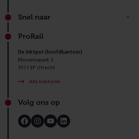
Footer
Snel naar
ProRail
De Inktpot (hoofdkantoor)
Moreelsepark 3
3511 EP Utrecht
Alle kantoren
Volg ons op
Bezoek
Bezoek
Bezoek
Bezoek
onze
onze
onze
onze
Facebook
Instagram
Youtube
LinkedIn
pagina
pagina
pagina
pagina