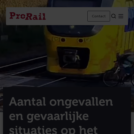
Navigatie
Homepage
Menu
Contact
ProRail
Aantal ongevallen
en gevaarlijke
situaties op het