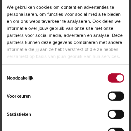
We gebruiken cookies om content en advertenties te
Instagram.
personaliseren, om functies voor social media te bieden
en om ons websiteverkeer te analyseren. Ook delen we
Bewustwording
informatie over jouw gebruik van onze site met onze
partners voor social media, adverteren en analyse. Deze
ProRail begint vandaag een campagne om meer
partners kunnen deze gegevens combineren met andere
bewustzijn te creëren onder jongeren over de
informatie die jij aan ze hebt verstrekt of die ze hebben
gevolgen van (on)bewust gevaarlijk gedrag op en rond
verzameld op basis van jouw gebruik van hun services.
het spoor. De campagne richt zich op de grote dromen
en doelen die deze jongeren hebben: het gevaar zit in
Toestemmingsselectie
Noodzakelijk
een klein hoekje en als jongeren niet voorzichtig zijn,
kunnen hun dromen zo voorbij zijn.
Voorkeuren
Lees verder bij
Statistieken