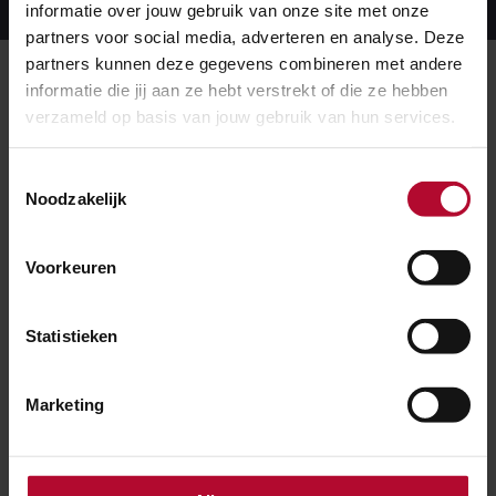
jaarrapport
informatie over jouw gebruik van onze site met onze
partners voor social media, adverteren en analyse. Deze
partners kunnen deze gegevens combineren met andere
Meer over:
informatie die jij aan ze hebt verstrekt of die ze hebben
verzameld op basis van jouw gebruik van hun services.
Goederenvervoer
Toestemmingsselectie
Noodzakelijk
Meer nieuws
Voorkeuren
Statistieken
Marketing