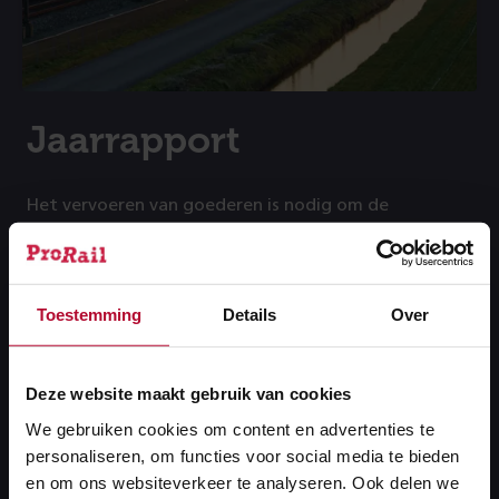
Jaarrapport
Het vervoeren van goederen is nodig om de
economie draaiende te houden. Meer
goederenvervoer over het spoor zorgt voor minder
goederenvervoer via de weg en door de lucht.
Toestemming
Details
Over
Daarmee is spoorgoederenvervoer een duurzame
manier van transport. We zijn blij dat we hieraan bij
kunnen dragen.
Deze website maakt gebruik van cookies
We gebruiken cookies om content en advertenties te
personaliseren, om functies voor social media te bieden
Lees het jaarrapport
Lees
en om ons websiteverkeer te analyseren. Ook delen we
het