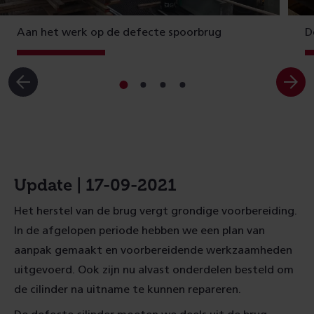
Aan het werk op de defecte spoorbrug
D
Ga
Ga
Ga
Ga
naar
naar
naar
naar
slide
slide
slide
slide
1
2
3
4
Update | 17-09-2021
Het herstel van de brug vergt grondige voorbereiding.
In de afgelopen periode hebben we een plan van
aanpak gemaakt en voorbereidende werkzaamheden
uitgevoerd. Ook zijn nu alvast onderdelen besteld om
de cilinder na uitname te kunnen repareren.