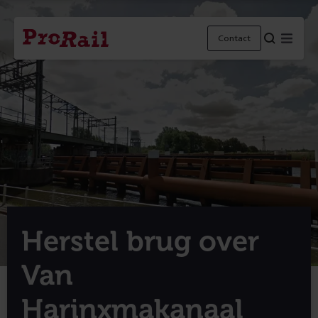
Navigatie
Homepage
Menu
Contact
ProRail
Herstel brug over
Van
Harinxmakanaal