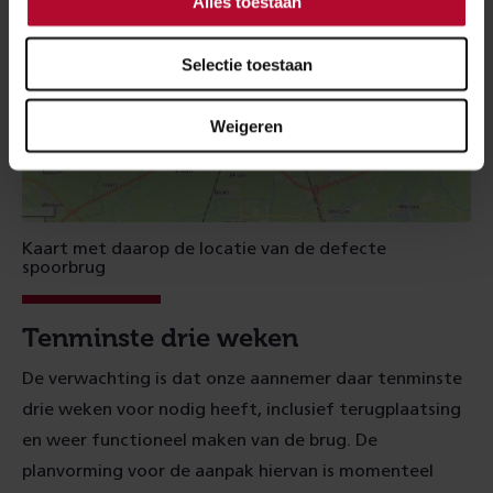
Alles toestaan
Selectie toestaan
Weigeren
Kaart met daarop de locatie van de defecte
spoorbrug
Tenminste drie weken
De verwachting is dat onze aannemer daar tenminste
drie weken voor nodig heeft, inclusief terugplaatsing
en weer functioneel maken van de brug. De
planvorming voor de aanpak hiervan is momenteel