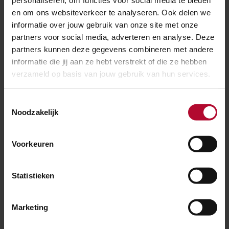
personaliseren, om functies voor social media te bieden
en om ons websiteverkeer te analyseren. Ook delen we
Station Groningen klaar voor
informatie over jouw gebruik van onze site met onze
verbouwing
partners voor social media, adverteren en analyse. Deze
partners kunnen deze gegevens combineren met andere
Het hoofdstation van Groningen heeft de afgelopen
informatie die jij aan ze hebt verstrekt of die ze hebben
maand een heel andere aanblik gekregen. Het
verzameld op basis van jouw gebruik van hun services.
grootste deel van de perronkappen is verwijderd (en
worden elders gerestaureerd) en de winkels die op het
Toestemmingsselectie
Noodzakelijk
middenperron stonden zijn gesloopt. Er is een nieuwe
tijdelijke looproute naar de perrons. Dit alles om
ruimte te maken voor de grote verbouwing van het
Voorkeuren
station, die tot 2023 duurt.
Statistieken
Groningen Spoorzone
Marketing
Het project
Groningen Spoorzone
is onderdeel van
Spoorplan Noord-Nederland
; sneller reizen in Noord-