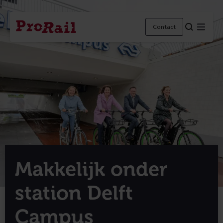
Navigatie
Homepage
Menu
Contact
ProRail
Makkelijk onder
station Delft
Campus