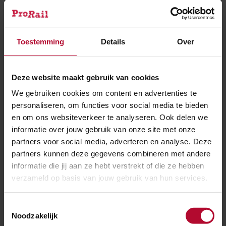
“Deze tunnel verbindt wonen, werken en studeren.
Het maakt deel uit van een bredere ambitie waar snel
ov tussen Leiden en Dordrecht de ruggengraat van is.
Toestemming
Details
Over
De universiteiten van Leiden, Delft en Rotterdam
worden daardoor beter verbonden. We gaan ook
bedrijven en woningen bouwen langs deze lijn. En die
Deze website maakt gebruik van cookies
sluiten straks aan op goede en snelle metro- bus- en
We gebruiken cookies om content en advertenties te
tramverbindingen in de hele metropoolregio. Zo
personaliseren, om functies voor social media te bieden
versterken we elkaar in Zuid-Holland.”
en om ons websiteverkeer te analyseren. Ook delen we
informatie over jouw gebruik van onze site met onze
partners voor social media, adverteren en analyse. Deze
Het eerste energieneutrale station
partners kunnen deze gegevens combineren met andere
informatie die jij aan ze hebt verstrekt of die ze hebben
Eind 2019 ging de bouw van de onderdoorgang start.
verzameld op basis van jouw gebruik van hun services.
De kern van de constructie is een nieuw spoordek dat
het dak van de onderdoorgang werd. In deze
Toestemmingsselectie
timelapse
zie je hoe die op zijn plek werd geschoven.
Noodzakelijk
Eind 2021 is de hele stationsvernieuwing klaar en is