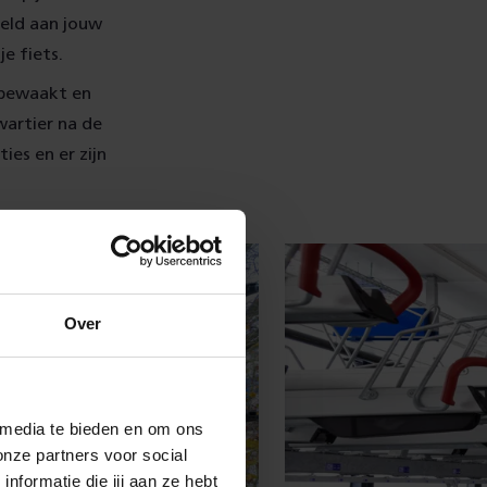
eld aan jouw
e fiets.
s bewaakt en
wartier na de
ies en er zijn
Over
 media te bieden en om ons
onze partners voor social
formatie die jij aan ze hebt