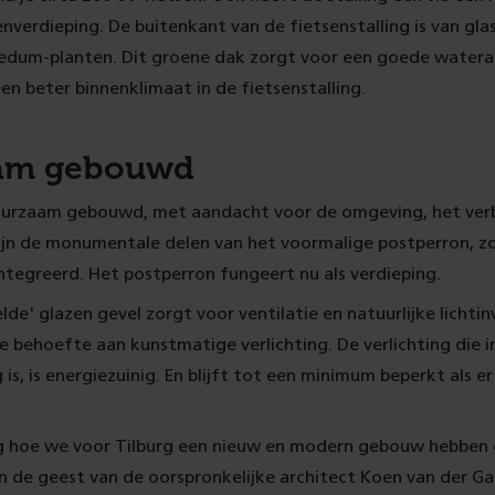
nverdieping. De buitenkant van de fietsenstalling is van glas
edum-planten. Dit groene dak zorgt voor een goede watera
een beter binnenklimaat in de fietsenstalling.
am gebouwd
 duurzaam gebouwd, met aandacht voor de omgeving, het verb
zijn de monumentale delen van het voormalige postperron, zo
tegreerd. Het postperron fungeert nu als verdieping.
de' glazen gevel zorgt voor ventilatie en natuurlijke lichtinv
e behoefte aan kunstmatige verlichting. De verlichting die 
 is, is energiezuinig. En blijft tot een minimum beperkt als 
ig hoe we voor Tilburg een nieuw en modern gebouw hebben
n de geest van de oorspronkelijke architect Koen van der Gaa