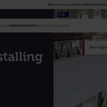
Nieuws in jouw buurt
Werkzaamhe
 spoor
Samenwerken
op en rond het spoor
Voor 't sp
talling