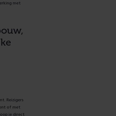
werking met
bouw,
jke
t. Reizigers
ment of met
oop je direct