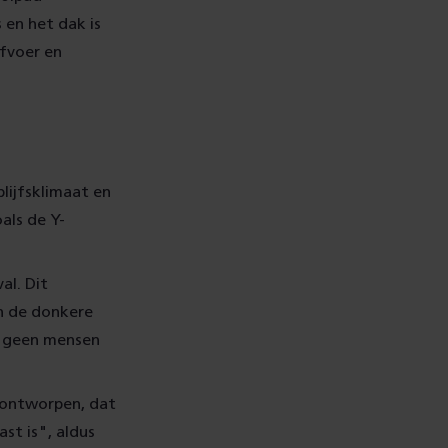
 en het dak is
fvoer en
lijfsklimaat en
als de Y-
al. Dit
in de donkere
er geen mensen
 ontworpen, dat
st is", aldus