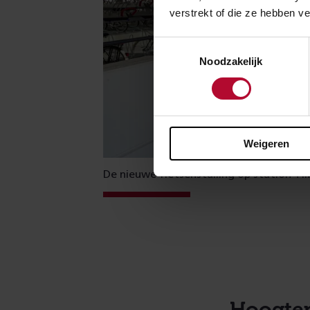
verstrekt of die ze hebben v
Toestemmingsselectie
Noodzakelijk
Weigeren
De nieuwe fietsenstalling op station Til
Hoogte