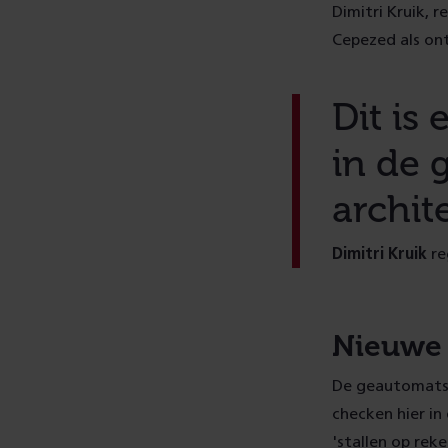
Dimitri Kruik, 
Cepezed als on
Dit is
in de 
archit
Dimitri Kruik
re
Nieuwe 
De geautomatsis
checken hier i
'stallen op rek