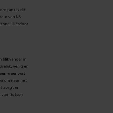
ordkant is dit
eur van NS.
kzone. Hierdoor
 blikvanger in
elijk, veilig en
ereen weer wat
en om naar het
t zorgt er
 van fietsen