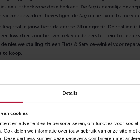
in- en uitcheckzone deze herkent. De
tag
is namelijk gekopp
Servicemedewerkers bevestigen de
tag
op het voorframe van j
lling stal je jouw fiets de eerste 24 uur gratis. De stalling i
en kwartier voor het vertrek van de eerste trein tot een k
n de nieuwe stalling zit een Fiets & Service-winkel voor reparat
s te koop.
Details
 van cookies
ent en advertenties te personaliseren, om functies voor social
. Ook delen we informatie over jouw gebruik van onze site met 
e. Deze partners kunnen deze gegevens combineren met andere in