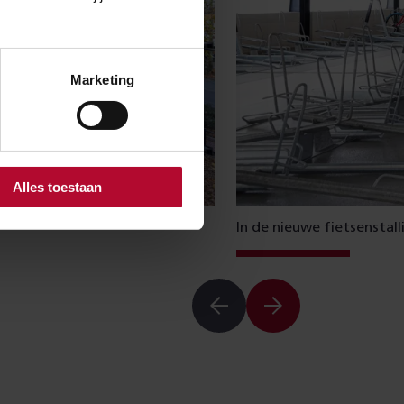
Marketing
Alles toestaan
In de nieuwe fietsenstall