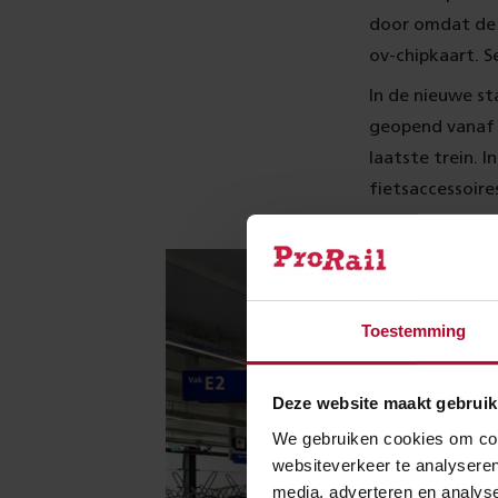
door omdat de 
ov-chipkaart. 
In de nieuwe sta
geopend vanaf e
laatste trein. I
fietsaccessoire
Toestemming
Deze website maakt gebruik
We gebruiken cookies om cont
websiteverkeer te analyseren
media, adverteren en analys