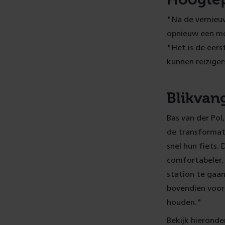
"Na de vernieuw
opnieuw een mo
"Het is de eers
kunnen reizigers
Blikvan
Bas van der Pol
de transformati
snel hun fiets.
comfortabeler.
station te gaan
bovendien voor 
houden."
Bekijk hieronde