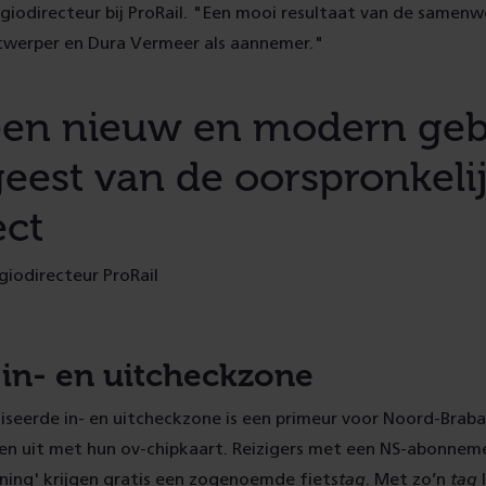
regiodirecteur bij ProRail. "Een mooi resultaat van de samen
twerper en Dura Vermeer als aannemer."
 een nieuw en modern ge
geest van de oorspronkeli
ect
giodirecteur ProRail
in- en uitcheckzone
eerde in- en uitcheckzone is een primeur voor Noord-Braban
n en uit met hun ov-chipkaart. Reizigers met een NS-abonne
ening' krijgen gratis een zogenoemde fiets
tag
. Met zo’n
tag
l