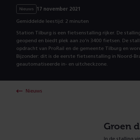
17 november 2021
Nieuws
Gemiddelde leestijd: 2 minuten
Station Tilburg is een fietsenstalling rijker. De stalli
geopend en biedt plek aan zo’n 3400 fietsen. De stal
opdracht van ProRail en de gemeente Tilburg en wor
Bijzonder: dit is de eerste fietsenstalling in Noord-
geautomatiseerde in- en uitcheckzone.
Nieuws
Groen d
In de stalling v