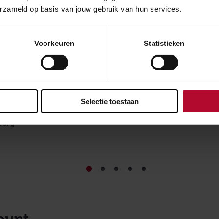
erzameld op basis van jouw gebruik van hun services.
Voorkeuren
Statistieken
Selectie toestaan
burg
Ga
Ga
Ga
Ga
Ga
naar
naar
naar
naar
naar
slide
slide
slide
slide
slide
1
2
3
4
5
punt