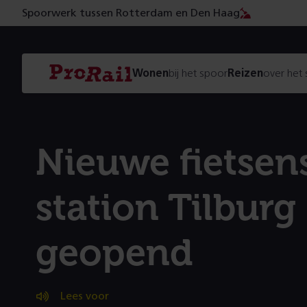
Spoorwerk tussen Rotterdam en Den Haag
Navigatie
Homepage
Wonen
bij het spoor
Reizen
over het
ProRail
Nieuwe fietsens
station Tilburg
geopend
Lees voor