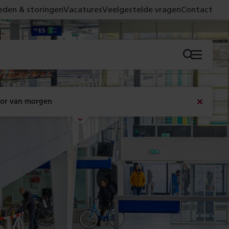
den & storingen
Vacatures
Veelgestelde vragen
Contact
Menu
oor van morgen
Bericht
sluiten
Met de campagne 'Voor 't spoor naar morgen' laten 
we zien wat er vandaag gebeurt en wat dat - 
figuurlijk gezien - morgen oplevert.
Lees meer