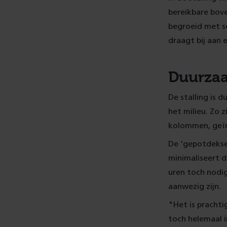
bereikbare bove
begroeid met s
draagt bij aan 
Duurza
De stalling is
het milieu. Zo 
kolommen, geïn
De 'gepotdeksel
minimaliseert d
uren toch nodig
aanwezig zijn.
"Het is pracht
toch helemaal i