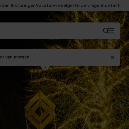
den & storingen
Vacatures
Veelgestelde vragen
Contact
Menu
oor van morgen
Bericht
sluiten
Met de campagne 'Voor 't spoor naar morgen' laten 
we zien wat er vandaag gebeurt en wat dat - 
figuurlijk gezien - morgen oplevert.
Lees meer