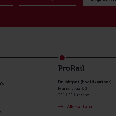
ProRail
De Inktpot (hoofdkantoor)
's
Moreelsepark 3
3511 EP Utrecht
Alle kantoren
gen