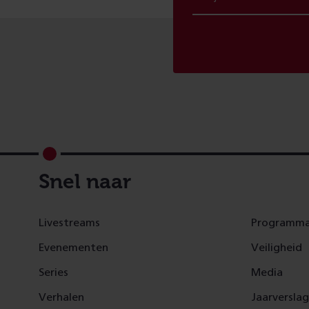
Footer
Snel naar
Livestreams
Programma
Evenementen
Veiligheid
Series
Media
Verhalen
Jaarversla