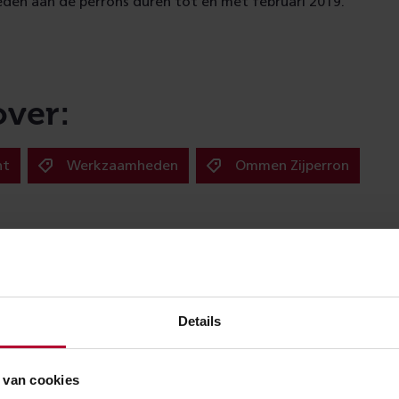
en aan de perrons duren tot en met februari 2019.
over:
nt
Werkzaamheden
Ommen Zijperron
Meer nieuws
Details
 van cookies