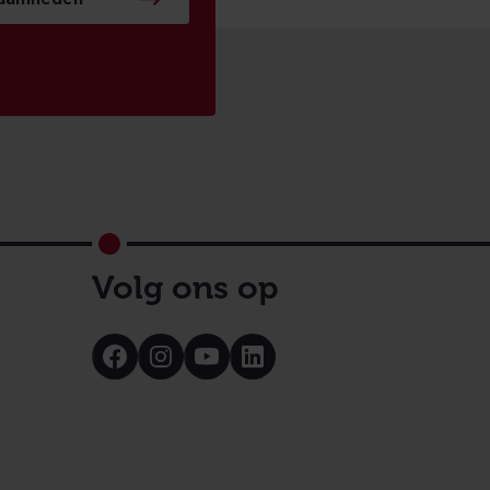
Volg ons op
Bezoek
Bezoek
Bezoek
Bezoek
onze
onze
onze
onze
Facebook
Instagram
Youtube
LinkedIn
pagina
pagina
pagina
pagina