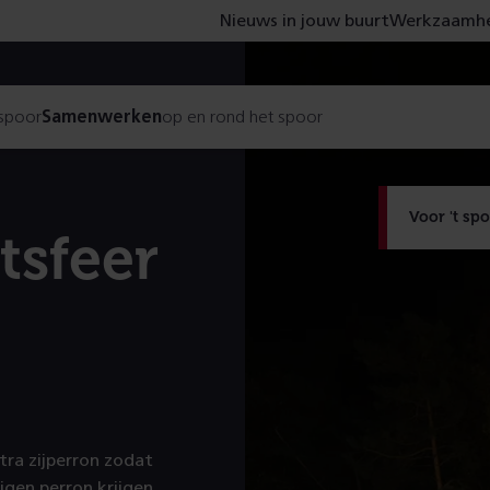
Nieuws in jouw buurt
Werkzaamhe
 spoor
Samenwerken
op en rond het spoor
Voor 't sp
tsfeer
ra zijperron zodat
eigen perron krijgen.