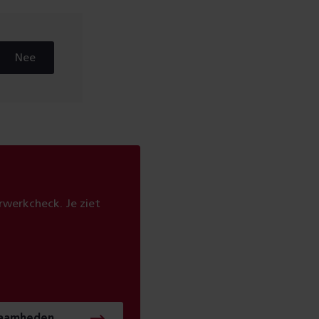
Nee
werkcheck. Je ziet
zaamheden