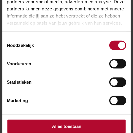
partners voor social media, adverteren en analyse. Deze
partners kunnen deze gegevens combineren met andere
informatie die jij aan ze hebt verstrekt of die ze hebben
verzameld op basis van jouw gebruik van hun services.
20 oktober 2021
Open dag op de Zuidas
Toestemmingsselectie
Noodzakelijk
Voorkeuren
Statistieken
Marketing
Alles toestaan