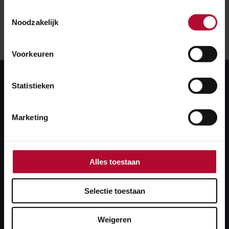
Toestemmingsselectie
Noodzakelijk
Voorkeuren
Statistieken
Marketing
Een aangepaste
Alles toestaan
dienstregeling
Selectie toestaan
Het rijden met een aangepaste dienstregeling, met
Weigeren
als reden: hevige sneeuwval. Hoe ver van tevoren