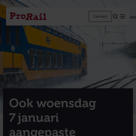
Navigatie
Homepage
Menu
Contact
ProRail
Ook woensdag
7 januari
aangepaste