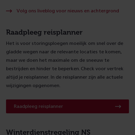
Volg
Volg ons liveblog voor nieuws en achtergrond
ons
liveblo
voor
nieuws
Raadpleeg reisplanner
en
achter
Het is voor storingsploegen moeilijk om snel over de
gladde wegen naar de relevante locaties te komen,
maar we doen het maximale om de sneeuw te
bestrijden en hinder te beperken. Check voor vertrek
altijd je reisplanner. In de reisplanner zijn alle actuele
wijzigingen opgenomen.
Raadpleeg
Raadpleeg reisplanner
reisplanner
Winterdienstregeling NS