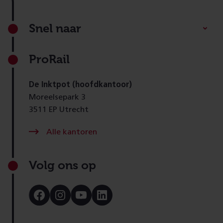
Footer
Snel naar
ProRail
De Inktpot (hoofdkantoor)
Moreelsepark 3
3511 EP Utrecht
Alle kantoren
Volg ons op
Bezoek
Bezoek
Bezoek
Bezoek
onze
onze
onze
onze
Facebook
Instagram
Youtube
LinkedIn
pagina
pagina
pagina
pagina