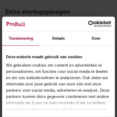
Extra storingsploegen
Bij ProRail staan extra storingsploegen klaar. Toch kan
het winters weer helaas nog steeds voor hinder
zorgen voor treinreizigers en verladers. Denk daarbij
Toestemming
Details
Over
aan uitvallende of vertraagde treinen. Ook kunnen
treinen op een ander tijdstip vertrekken dan u gewend
Deze website maakt gebruik van cookies
bent.
We gebruiken cookies om content en advertenties te
Daarom raden we reizigers aan om vlak voor vertrek
personaliseren, om functies voor social media te bieden
de reisplanner te raadplegen of meldingen aan te
en om ons websiteverkeer te analyseren. Ook delen we
zetten in de reis-app. Houd, vooral tijdens de spits,
informatie over jouw gebruik van onze site met onze
rekening met langere reistijden en drukte. Ons advies
partners voor social media, adverteren en analyse. Deze
partners kunnen deze gegevens combineren met andere
is dan ook om goed voorbereid op reis te gaan.
informatie die jij aan ze hebt verstrekt of die ze hebben
verzameld op basis van jouw gebruik van hun services.