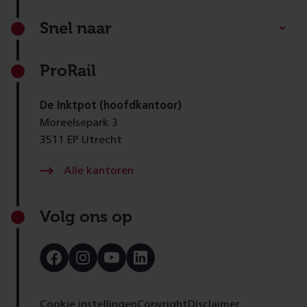
Footer
Snel naar
ProRail
De Inktpot (hoofdkantoor)
Moreelsepark 3
3511 EP Utrecht
Alle kantoren
Volg ons op
Bezoek
Bezoek
Bezoek
Bezoek
onze
onze
onze
onze
Facebook
Instagram
Youtube
LinkedIn
pagina
pagina
pagina
pagina
Cookie instellingen
Copyright
Disclaimer