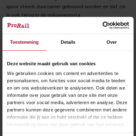
spoor steeds duurzamer gebouwd worden en dat zie
je ook terug in de miljoenennota.
Zo stelt het kabinet vijftig miljoen euro beschikbaar
om projecten aan infrastructuur circulair en
Toestemming
Details
Over
klimaatneutraal te maken; 7,5 miljoen euro daarvan
gaat naar het spoor. Deze pot is speciaal bedoeld voor
het vergroenen van de bouwplaats, de logistiek, het
Deze website maakt gebruik van cookies
materiaal waarmee gebouwd wordt en de
We gebruiken cookies om content en advertenties te
energievoorziening van het spoor.
personaliseren, om functies voor social media te bieden
en om ons websiteverkeer te analyseren. Ook delen we
Meer over:
informatie over jouw gebruik van onze site met onze
partners voor social media, adverteren en analyse. Deze
partners kunnen deze gegevens combineren met andere
Organisatie
Werkzaamheden
informatie die jij aan ze hebt verstrekt of die ze hebben
verzameld op basis van jouw gebruik van hun services.
Meer nieuws