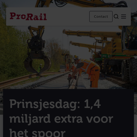
Navigatie
Homepage
Menu
Contact
ProRail
Prinsjesdag: 1,4
miljard extra voor
het spoor