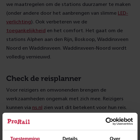
we maatregelen om de stations duurzamer te maken
(onder andere door het aanbrengen van slimme
LED-
verlichting
). Ook verbeteren we de
toegankelijkheid
en het comfort. Het gaat om de
stations Alphen aan den Rijn, Boskoop, Waddinxveen
Noord en Waddinxveen. Waddinxveen-Noord wordt
volledig vernieuwd.
Check de reisplanner
Voor reizigers en omwonenden brengen de
werkzaamheden ongemak met zich mee. Reizigers
kunnen via
ns.nl
zien wat dit betekent voor hun reis.
Meer over:
Toestemming
Details
Over