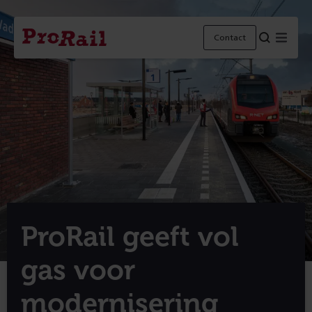
Navigatie
Homepage
Menu
Contact
ProRail
ProRail geeft vol
gas voor
modernisering