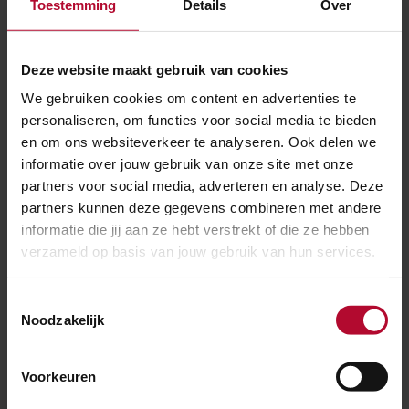
Toestemming
Details
Over
aandoet. Zo maken we het spoorwegennet in
Nederland geschikt voor de huidige én toekomstige
Deze website maakt gebruik van cookies
vraag van reizigers, goederenvervoerders en verladers.
We gebruiken cookies om content en advertenties te
Op de PHS-trajecten rijden minstens zes intercity’s en
personaliseren, om functies voor social media te bieden
nog eens zes sprinters. Op het traject Den Haag –
en om ons websiteverkeer te analyseren. Ook delen we
Rotterdam gaan zelfs acht intercity’s en zes sprinters
informatie over jouw gebruik van onze site met onze
rijden.
partners voor social media, adverteren en analyse. Deze
partners kunnen deze gegevens combineren met andere
Het ministerie van Infrastructuur en Waterstaat en
informatie die jij aan ze hebt verstrekt of die ze hebben
ProRail werken samen met NS en goederenvervoerders
verzameld op basis van jouw gebruik van hun services.
aan het Programma. Tegelijkertijd wordt over de
verschillende (lokale) maatregelen overleg gevoerd
Toestemmingsselectie
met gemeenten, provincies en omwonenden.
Noodzakelijk
Meer over:
Voorkeuren
Tunnels & bruggen
Werkzaamheden