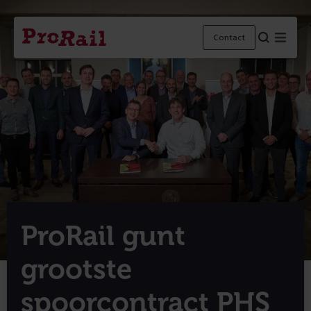
Navigatie
Homepage
Menu
Contact
ProRail
ProRail gunt
grootste
spoorcontract PHS