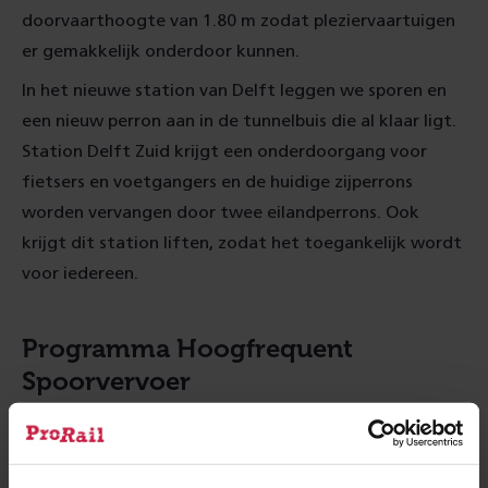
doorvaarthoogte van 1.80 m zodat pleziervaartuigen
er gemakkelijk onderdoor kunnen.
In het nieuwe station van Delft leggen we sporen en
een nieuw perron aan in de tunnelbuis die al klaar ligt.
Station Delft Zuid krijgt een onderdoorgang voor
fietsers en voetgangers en de huidige zijperrons
worden vervangen door twee eilandperrons. Ook
krijgt dit station liften, zodat het toegankelijk wordt
voor iedereen.
Programma Hoogfrequent
Spoorvervoer
Met het
Programma Hoogfrequent Spoorvervoer
(PHS) realiseren we op de drukste trajecten in
Nederland treinverkeer dat stations elke paar minuten