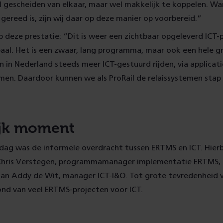
 gescheiden van elkaar, maar wel makkelijk te koppelen. W
gereed is, zijn wij daar op deze manier op voorbereid.”
op deze prestatie: “Dit is weer een zichtbaar opgeleverd ICT-
aal. Het is een zwaar, lang programma, maar ook een hele g
n in Nederland steeds meer ICT-gestuurd rijden, via applicati
en. Daardoor kunnen we als ProRail de relaissystemen stap
ijk moment
dag was de informele overdracht tussen ERTMS en ICT. Hierb
 Chris Verstegen, programmamanager implementatie ERTMS, 
 aan Addy de Wit, manager ICT-I&O. Tot grote tevredenheid v
ond van veel ERTMS-projecten voor ICT.