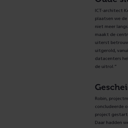
ICT-architect K
plaatsen we de 
niet meer langs
maakt de centra
uiterst betrou
uitgerold, vanu
datacenters he
de uitrol.”
Geschei
Robin, projectm
concludeerde o
project gestar
Daar hadden we 