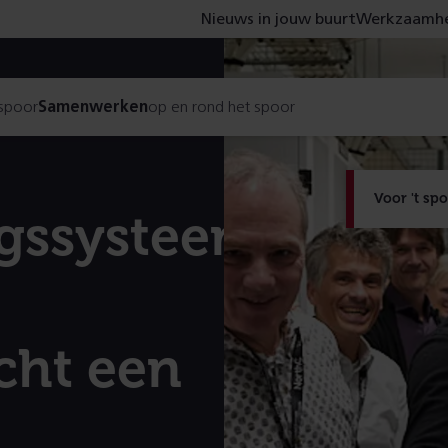
Nieuws in jouw buurt
Werkzaamhe
 spoor
Samenwerken
op en rond het spoor
Voor 't sp
ngssysteem
cht een