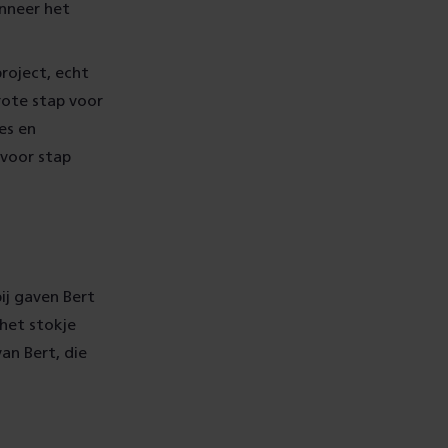
anneer het
project, echt
rote stap voor
es en
 voor stap
ij gaven Bert
het stokje
an Bert, die