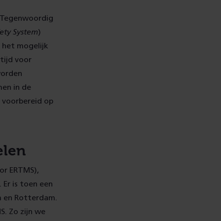
. “Tegenwoordig
fety System
)
e het mogelijk
tijd voor
worden
men in de
 voorbereid op
elen
oor ERTMS),
Er is toen een
m en Rotterdam.
. Zo zijn we