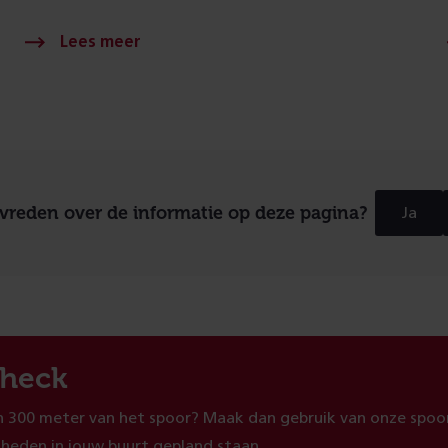
evreden over de informatie op deze pagina?
Ja
heck
 300 meter van het spoor? Maak dan gebruik van onze spoor
heden in jouw buurt gepland staan.