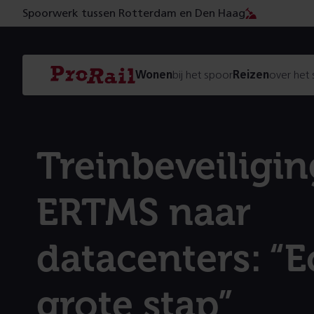
Spoorwerk tussen Rotterdam en Den Haag
Navigatie
Homepage
Wonen
bij het spoor
Reizen
over het
ProRail
Treinbeveiligi
ERTMS naar
datacenters: “E
grote stap”