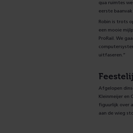
qua ruimtes wel
eerste baanvak 
Robin is trots 
een mooie mijlp
ProRail. We gaa
computersystem
uitfaseren.”
Feestel
Afgelopen dins
Kleinmeijer en
figuurlijk over
aan de wieg st