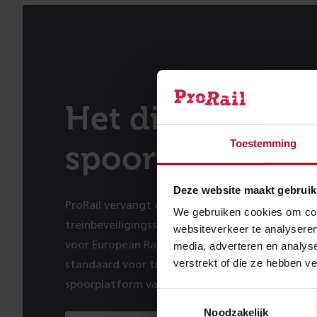
Het digitale
Toestemming
spoorplatform
Deze website maakt gebruik
ProRail vervangt de komende jaren het huidige
We gebruiken cookies om cont
treinbeveiligingssysteem ATB door ERTMS. De 
websiteverkeer te analyseren
voor European Rail Traffic Management System 
media, adverteren en analys
verstrekt of die ze hebben v
standaard voor treinbeveiliging- en besturing. E
spoorplatform van de toekomst.
Toestemmingsselectie
Noodzakelijk