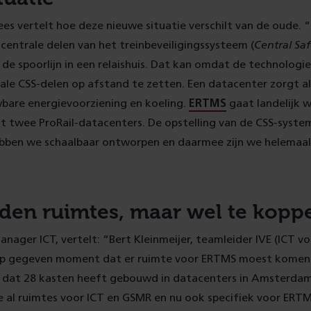
ees vertelt hoe deze nieuwe situatie verschilt van de oude
centrale delen van het treinbeveiligingssysteem (
Central Sa
 de spoorlijn in een relaishuis. Dat kan omdat de technologi
le CSS-delen op afstand te zetten. Een datacenter zorgt al
wbare energievoorziening en koeling.
ERTMS
gaat landelijk 
it twee ProRail-datacenters. De opstelling van de CSS-syste
bben we schaalbaar ontworpen en daarmee zijn we helemaal
den ruimtes, maar wel te kopp
anager ICT, vertelt: “Bert Kleinmeijer, teamleider IVE (ICT v
p gegeven moment dat er ruimte voor ERTMS moest komen. 
t dat 28 kasten heeft gebouwd in datacenters in Amsterda
al ruimtes voor ICT en GSMR en nu ook specifiek voor ERTMS