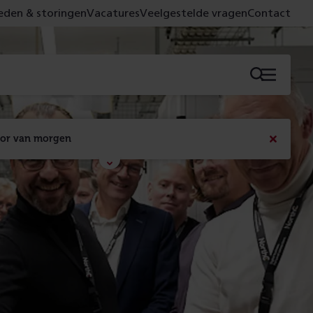
den & storingen
Vacatures
Veelgestelde vragen
Contact
Menu
oor van morgen
Bericht
sluiten
Met de campagne 'Voor 't spoor naar morgen' laten 
we zien wat er vandaag gebeurt en wat dat - 
figuurlijk gezien - morgen oplevert.
Lees meer