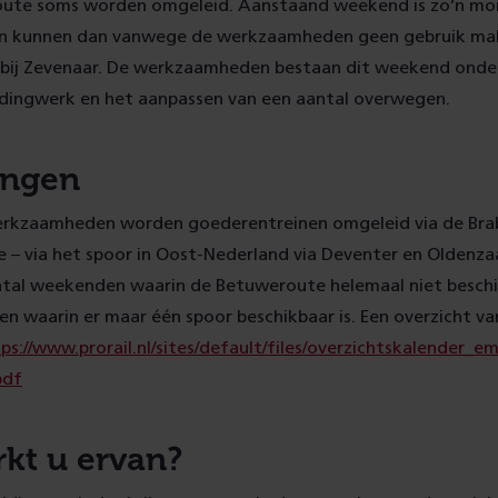
oute soms worden omgeleid. Aanstaand weekend is zo’n m
n kunnen dan vanwege de werkzaamheden geen gebruik ma
bij Zevenaar. De werkzaamheden bestaan dit weekend onde
eidingwerk en het aanpassen van een aantal overwegen.
ingen
kzaamheden worden goederentreinen omgeleid via de Brab
 – via het spoor in Oost-Nederland via Deventer en Oldenzaa
ntal weekenden waarin de Betuweroute helemaal niet beschi
 waarin er maar één spoor beschikbaar is. Een overzicht va
ps://www.prorail.nl/sites/default/files/overzichtskalender_em
pdf
kt u ervan?