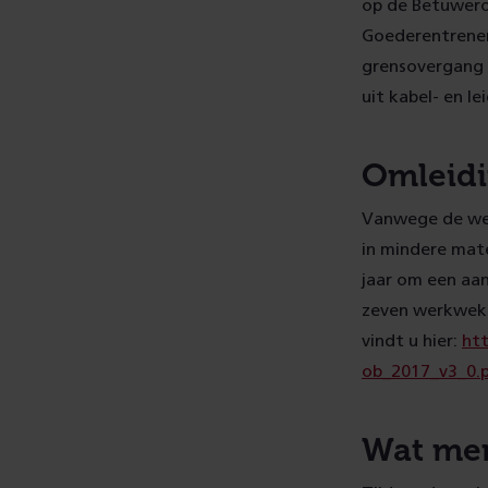
op de Betuwer
Goederentrene
grensovergang 
uit kabel- en l
Omleid
Vanwege de wer
in mindere mate
jaar om een aa
zeven werkweken
vindt u hier:
htt
ob_2017_v3_0.
Wat mer