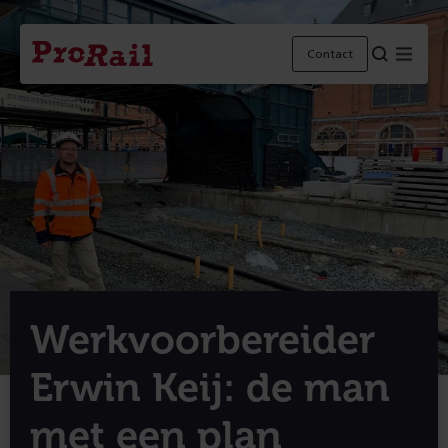
Navigatie
Homepage
Menu
Contact
ProRail
Werkvoorbereider
Erwin Keij: de man
met een plan