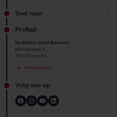
Footer
Snel naar
ProRail
De Inktpot (hoofdkantoor)
Moreelsepark 3
3511 EP Utrecht
Alle kantoren
Volg ons op
Bezoek
Bezoek
Bezoek
Bezoek
onze
onze
onze
onze
Facebook
Instagram
Youtube
LinkedIn
pagina
pagina
pagina
pagina