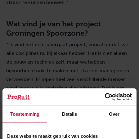
straks te kunnen bouwen."
Wat vind je van het project
Groningen Spoorzone?
"Ik vind het een supergaaf project, vooral omdat we
alle disciplines nu bij elkaar hebben. Het is niet alleen
de bouw en techniek zelf, maar we hebben
bijvoorbeeld ook te maken met stationsmanagers en
vervoerders. Er lopen heel veel verschillende mensen
rond, met wie je onderling alles afstemt. Dat is een
ontzettend mooie samenwerking."
Toestemming
Details
Over
Wat vind je het leukst aan je
functie?
Deze website maakt gebruik van cookies