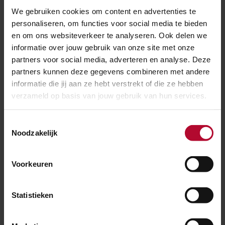
"Dat elk project weer anders is. De techniek is in
We gebruiken cookies om content en advertenties te
principe steeds hetzelfde, maar de omgeving is altijd
personaliseren, om functies voor social media te bieden
verschillend. Je hebt steeds met andere
en om ons websiteverkeer te analyseren. Ook delen we
opdrachtgevers en partijen te maken en dat maakt
informatie over jouw gebruik van onze site met onze
het werk zo leuk. En er treden natuurlijk altijd
partners voor social media, adverteren en analyse. Deze
onverwachte dingen op, waarbij je snel moet
partners kunnen deze gegevens combineren met andere
informatie die jij aan ze hebt verstrekt of die ze hebben
handelen. Dat maakt het ook uitdagend."
verzameld op basis van jouw gebruik van hun services.
Meer over:
Toestemmingsselectie
Noodzakelijk
Werkzaamheden
Groningen Spoorzone
De verhalen
Voorkeuren
Meer nieuws
Statistieken