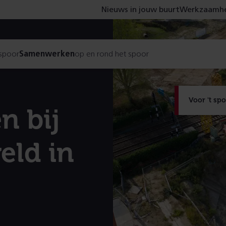
Nieuws in jouw buurt
Werkzaamhe
 spoor
Samenwerken
op en rond het spoor
Voor 't sp
 bij
eld in