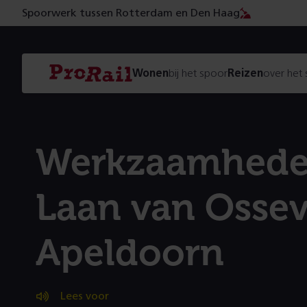
Spoorwerk tussen Rotterdam en Den Haag
Navigatie
Homepage
Wonen
bij het spoor
Reizen
over het
ProRail
Werkzaamheden
Laan van Ossev
Apeldoorn
Lees voor