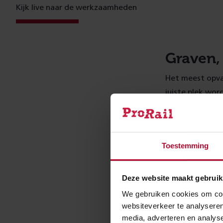
Kijk live naar de werkzaamheden
Graven,
Het meest opval
juiste plek wo
spoorbaan en gr
net zo veel als
Zodra die werk
Toestemming
geschoven. Dez
opgeschoven, na
Deze website maakt gebruik
à 7 meter per u
We gebruiken cookies om cont
werkzaamheden 
websiteverkeer te analyseren
spoorbaan teru
media, adverteren en analys