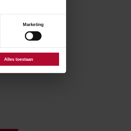
p het traject
Marketing
 hangt samen
pleeg dan eerst
Alles toestaan