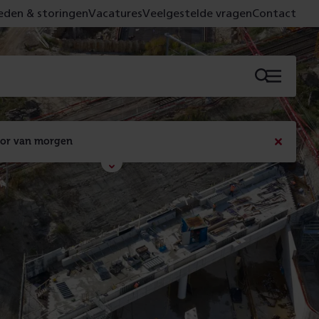
den & storingen
Vacatures
Veelgestelde vragen
Contact
Menu
oor van morgen
Bericht
sluiten
Met de campagne 'Voor 't spoor naar morgen' laten 
we zien wat er vandaag gebeurt en wat dat - 
figuurlijk gezien - morgen oplevert.
Lees meer