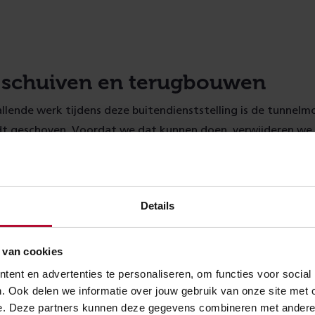
 schuiven en terugbouwen
lende werk tijdens deze buitendienststelling is de tunnelm
rdt geschoven. Voordat we dat kunnen doen, verwijderen we
aven we ruim 12.000 kubieke meter grond af. Stel je voor: d
 360 zeecontainers vol.
zaamheden zijn afgerond, kan de tunnelmoot naar de juiste
Details
e betonconstructie van maar liefst 6.000 ton moet 40 met
ar de plek waar nu de spoorbaan ligt. Dat gebeurt met een 
 van cookies
ur. Als de tunnelmoot op zijn plek ligt, voeren we de laatste
ent en advertenties te personaliseren, om functies voor social
uit om de betonnen bak op z’n plek te houden. Daarna bo
. Ook delen we informatie over jouw gebruik van onze site met 
g.
e. Deze partners kunnen deze gegevens combineren met andere in