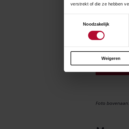
verstrekt of die ze hebben v
Gevolge
Toestemmingsselectie
Van 15 oktober 
Noodzakelijk
Apeldoorn Osse
met andere werk
een reisplanner
Weigeren
Raadpleeg r
Foto bovenaan