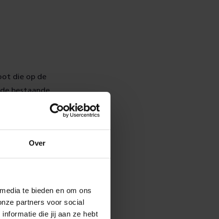
oot die op de
 de bestaande
at is ongeveer
 plek worden
Over
er worden
snelheid van 6
 media te bieden en om ons
uwen we de
onze partners voor social
formatie die jij aan ze hebt