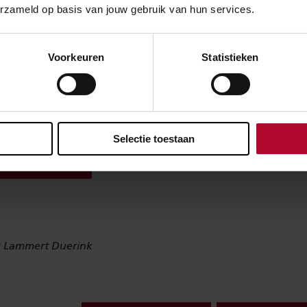
erzameld op basis van jouw gebruik van hun services.
n voor het treinverkeer
tot en met 24 oktober rijden er geen treinen maar bussen o
Voorkeuren
Statistieken
veld – Apeldoorn en het traject Apeldoorn – Deventer. Dit
zaamheden in de regio. Wil je reizen in deze periode? Raad
 en houd rekening met een langere reistijd.
Selectie toestaan
eisplanner
: Lammert Duerink