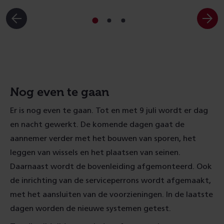
Ga
Ga
Ga
naar
naar
naar
slide
slide
slide
1
2
3
Nog even te gaan
Er is nog even te gaan. Tot en met 9 juli wordt er dag
en nacht gewerkt. De komende dagen gaat de
aannemer verder met het bouwen van sporen, het
leggen van wissels en het plaatsen van seinen.
Daarnaast wordt de bovenleiding afgemonteerd. Ook
de inrichting van de serviceperrons wordt afgemaakt,
met het aansluiten van de voorzieningen. In de laatste
dagen worden de nieuwe systemen getest.