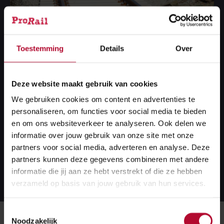
Ombouw emplacement
Toestemming
Details
Over
We verbeteren het emplacement Leeuwarden. Dit
doen we onder andere door het vernieuwen en het
Deze website maakt gebruik van cookies
saneren van sporen en wissels. De bovenleiding
We gebruiken cookies om content en advertenties te
breiden we uit. Verder bouwen we service- en
personaliseren, om functies voor social media te bieden
opstelsporen en verbeteren de drainage en
en om ons websiteverkeer te analyseren. Ook delen we
informatie over jouw gebruik van onze site met onze
watervoorziening.
partners voor social media, adverteren en analyse. Deze
partners kunnen deze gegevens combineren met andere
Lees meer over dit project
Lees
informatie die jij aan ze hebt verstrekt of die ze hebben
meer
verzameld op basis van jouw gebruik van hun services.
over
dit
project
Toestemmingsselectie
Noodzakelijk
We werken in 2024 vaker en langer aan het spoor dan