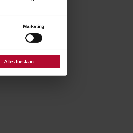
velden,
Marketing
etsververkeer
ouwd. Dat maakt
ebruik maken van
Alles toestaan
 van de tunnel.