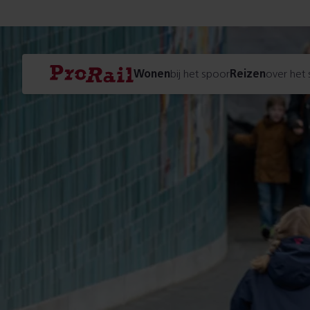
Navigatie
Homepage
Wonen
bij het spoor
Reizen
over het
ProRail