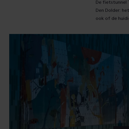
r
De fietstunnel 
Den Dolder: het
ook of de huid
e
a
l
i
s
e