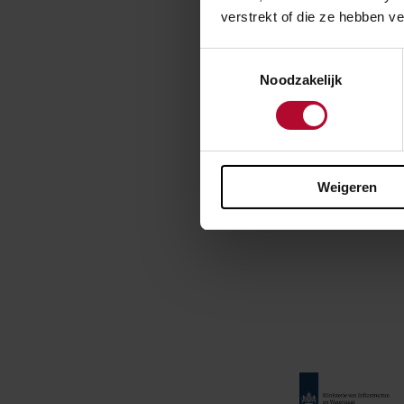
verstrekt of die ze hebben v
Fietstu
Toestemmingsselectie
In het noorden
Noodzakelijk
sportvereniging
van en naar de
Bij de Tolhuisl
de verbinding, 
Weigeren
de tunnel. Een