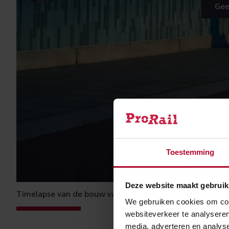
Gee
e
r
d
)
Toestemming
Deze website maakt gebruik
Timelapse van de bouw van de tunnel
We gebruiken cookies om cont
websiteverkeer te analyseren
media, adverteren en analys