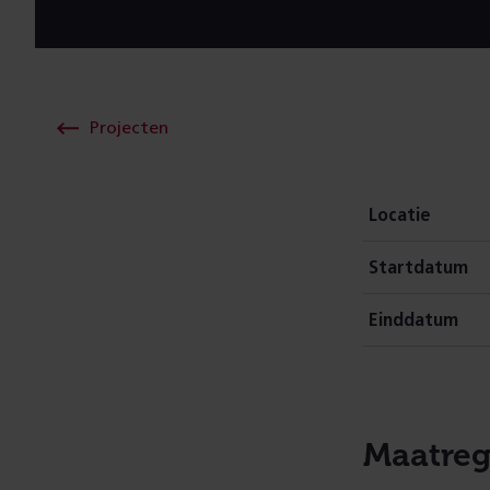
o
j
Projecten
e
c
Locatie
Startdatum
t
Einddatum
g
e
Maatreg