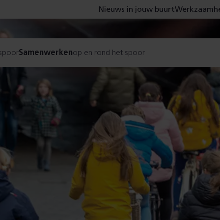
Nieuws in jouw buurt
Werkzaamhe
 spoor
Samenwerken
op en rond het spoor