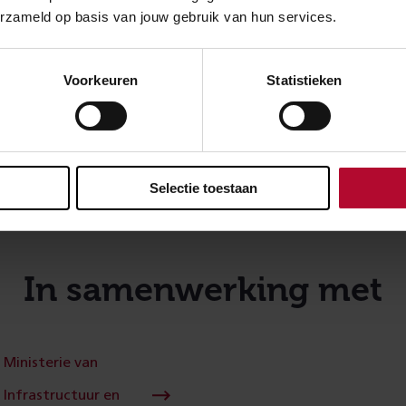
erzameld op basis van jouw gebruik van hun services.
nnel Tolhuislaan
 van Den Dolder (gemeente Zeist) zitten onder andere sport
Voorkeuren
Statistieken
 DOSC en de brede school De Schilden. Er is daardoor veel fi
 andere kant van het spoor.
aan heeft ProRail een fietstunnel onder het spoor door geb
sneller, toegankelijker en veilig. Ook voetgangers kunnen g
Selectie toestaan
 kunstenaar zorgde voor een mooie afwerking van de wanden
In samenwerking met
Ministerie van
Infrastructuur en