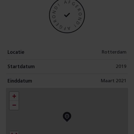
r
e
a
l
Rotterdam
Locatie
i
2019
Startdatum
s
Maart 2021
Einddatum
e
+
e
−
r