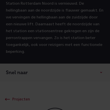
Station Rotterdam Noord is vernieuwd. De
P
hellingbaan aan de noordzijde is flauwer gemaakt. En
r
we vervingen de hellingbaan aan de zuidzijde door
een nieuwe lift. Daarnaast heeft de noordzijde van
o
het station een stationsentree gekregen en zijn de
perrontrappen vervangen. Zo is het station beter
j
toegankelijk, ook voor reizigers met een functionele
beperking.
e
c
Snel naar
t
g
e
Projecten