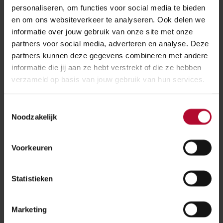
zonder obstakels met de trein kan reizen. Daarom
personaliseren, om functies voor social media te bieden
investeren we in het drempelvrij maken van stations.
en om ons websiteverkeer te analyseren. Ook delen we
informatie over jouw gebruik van onze site met onze
partners voor social media, adverteren en analyse. Deze
Planning van de werkzaamheden
partners kunnen deze gegevens combineren met andere
informatie die jij aan ze hebt verstrekt of die ze hebben
De werkzaamheden in Rotterdam Noord zijn
verzameld op basis van jouw gebruik van hun services.
uitgevoerd in opdracht van ProRail door Anton Rail &
Infra. De bouw startte in oktober 2019 aan de
Toestemmingsselectie
zuidzijde. In de zomer 2020 is gestart met de
Noodzakelijk
werkzaamheden aan de noordzijde van het station.
Inmiddels is het werk nagenoeg gereed.
Voorkeuren
Nieuws over dit project
Statistieken
Marketing