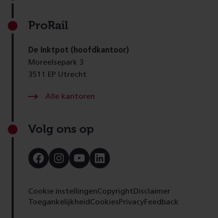
ProRail
De Inktpot (hoofdkantoor)
Moreelsepark 3
3511 EP Utrecht
Alle kantoren
Volg ons op
Bezoek
Bezoek
Bezoek
Bezoek
onze
onze
onze
onze
Facebook
Instagram
Youtube
LinkedIn
pagina
pagina
pagina
pagina
Cookie instellingen
Copyright
Disclaimer
Toegankelijkheid
Cookies
Privacy
Feedback