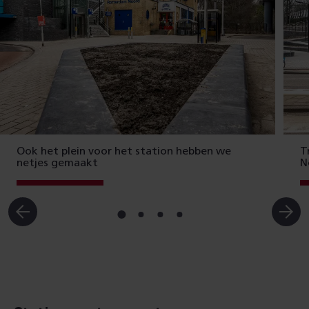
Ook het plein voor het station hebben we
T
netjes gemaakt
N
Ga
Ga
Ga
Ga
naar
naar
naar
naar
slide
slide
slide
slide
1
2
3
4