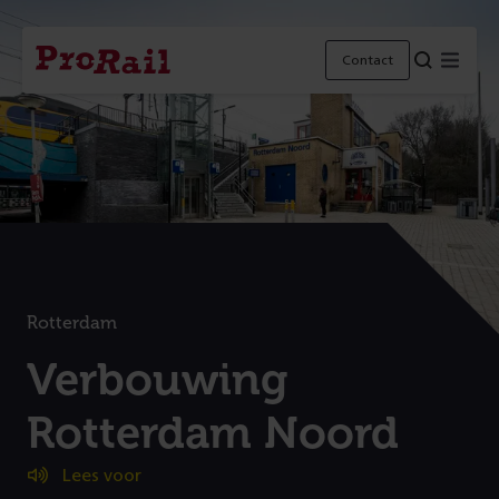
Navigatie
Homepage
Menu
Contact
ProRail
Rotterdam
:
Verbouwing
Rotterdam Noord
(
Lees voor