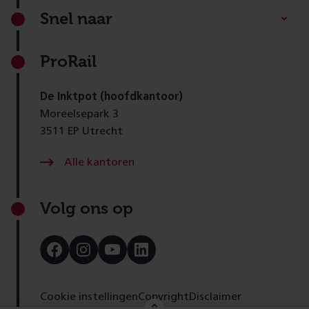
Footer
Snel naar
ProRail
De Inktpot (hoofdkantoor)
Moreelsepark 3
3511 EP Utrecht
Alle kantoren
Volg ons op
Bezoek
Bezoek
Bezoek
Bezoek
onze
onze
onze
onze
Facebook
Instagram
Youtube
LinkedIn
pagina
pagina
pagina
pagina
Cookie instellingen
Copyright
Disclaimer