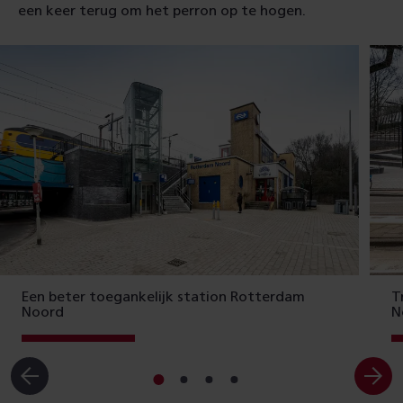
een keer terug om het perron op te hogen.
Een beter toegankelijk station Rotterdam
T
Noord
N
Ga
Ga
Ga
Ga
naar
naar
naar
naar