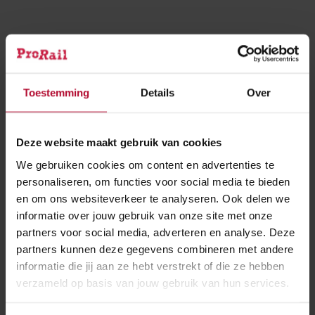
slide
slide
slide
slide
1
2
3
4
Dank
Toestemming
Details
Over
Door de coronamaatregelen is het niet mogelijk om
aannemer Anton Rail & Infra, onderaannemers,
Deze website maakt gebruik van cookies
gemeente, NS, de eigenaar van het café op het
We gebruiken cookies om content en advertenties te
station en omwonenden uit te nodigen voor een
personaliseren, om functies voor social media te bieden
opening. Op deze wijze willen wij iedereen bedanken
en om ons websiteverkeer te analyseren. Ook delen we
voor de inzet en het geduld in de afgelopen jaren.
informatie over jouw gebruik van onze site met onze
partners voor social media, adverteren en analyse. Deze
Kijk ook eens bij
partners kunnen deze gegevens combineren met andere
informatie die jij aan ze hebt verstrekt of die ze hebben
verzameld op basis van jouw gebruik van hun services.