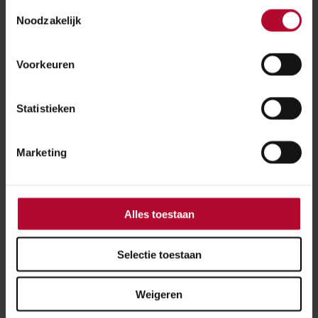
Toestemmingsselectie
Rotterdam Noord
Noodzakelijk
Voorkeuren
Toegankelijkheid
Statistieken
Marketing
Meer over:
Toegankelijkheid
Rotterdam Noord
Alles toestaan
Selectie toestaan
Meer nieuws
Weigeren