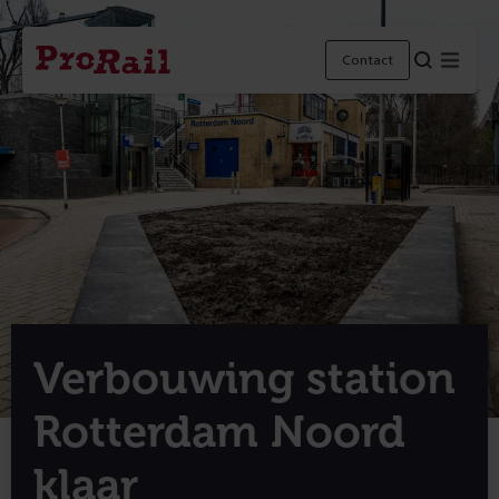
Navigatie
Homepage
Menu
Contact
ProRail
Verbouwing station
Rotterdam Noord
klaar