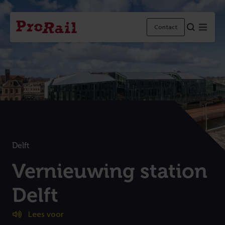
Navigatie
Homepage
Menu
Contact
ProRail
Delft
:
Vernieuwing station
Delft
(
Lees voor