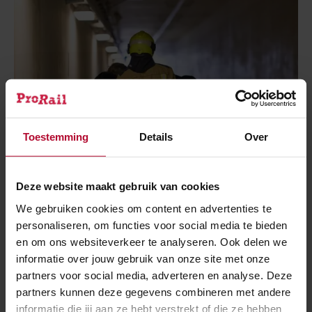
Toestemming
Details
Over
Deze website maakt gebruik van cookies
We gebruiken cookies om content en advertenties te
14 maart 2024
personaliseren, om functies voor social media te bieden
Levensechte crisisoefeningen in
en om ons websiteverkeer te analyseren. Ook delen we
spoortunnel Delft
informatie over jouw gebruik van onze site met onze
partners voor social media, adverteren en analyse. Deze
partners kunnen deze gegevens combineren met andere
informatie die jij aan ze hebt verstrekt of die ze hebben