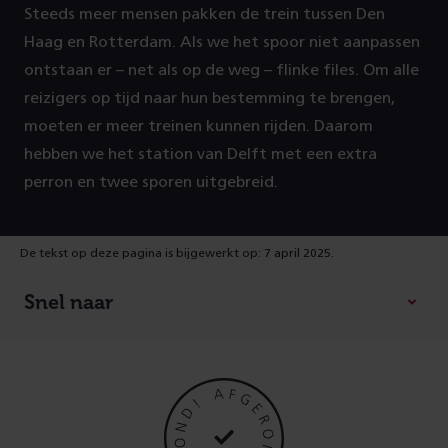
Steeds meer mensen pakken de trein tussen Den
P
Haag en Rotterdam. Als we het spoor niet aanpassen
r
ontstaan er – net als op de weg – flinke files. Om alle
reizigers op tijd naar hun bestemming te brengen,
o
moeten er meer treinen kunnen rijden. Daarom
hebben we het station van Delft met een extra
j
perron en twee sporen uitgebreid.
e
De tekst op deze pagina is bijgewerkt op: 7 april 2025.
c
Snel naar
t
g
e