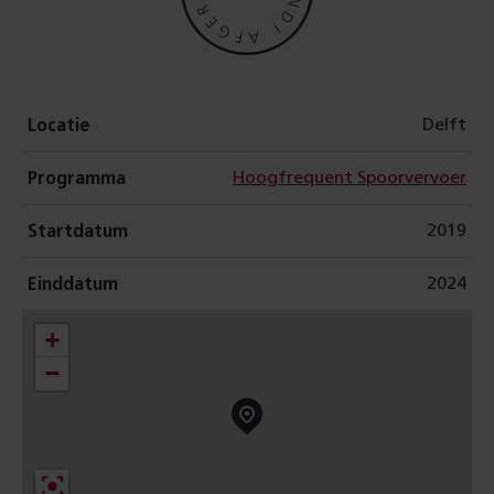
r
e
a
Delft
Locatie
l
Hoogfrequent Spoorvervoer
Programma
i
2019
Startdatum
s
2024
Einddatum
e
+
−
e
r