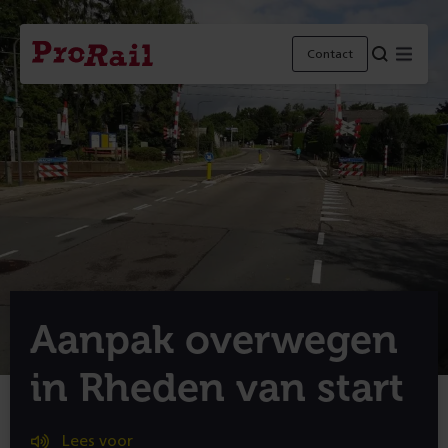
Navigatie
Homepage
Menu
Contact
ProRail
Aanpak overwegen
in Rheden van start
Lees voor