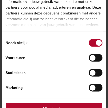
informatie over jouw gebruik van onze site met onze
van deze werkzaamheden. De overwegen
partners voor social media, adverteren en analyse. Deze
Lentsesteeg, Begraafplaats en Jeugdland worden naar
partners kunnen deze gegevens combineren met andere
verwachting in 2023 aangepakt.
informatie die jij aan ze hebt verstrekt of die ze hebben
verzameld op basis van jouw gebruik van hun services.
Kijk ook even bij
Toestemmingsselectie
Noodzakelijk
Rheden Overwegen
Voorkeuren
Statistieken
Overwegen
Marketing