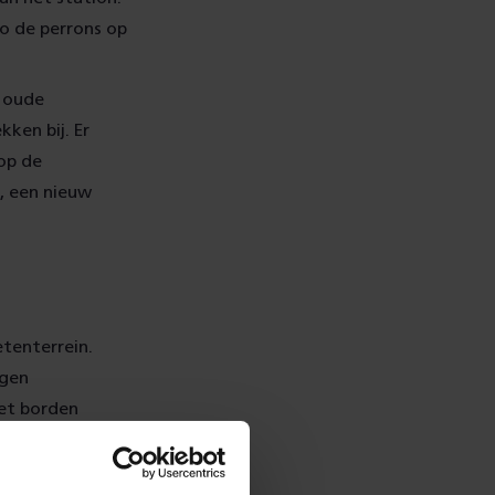
o de perrons op
e oude
ken bij. Er
op de
, een nieuw
tenterrein.
lgen
Met borden