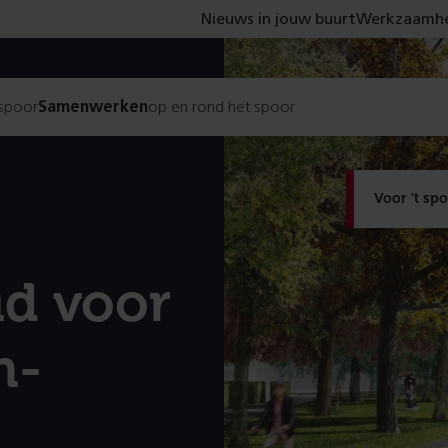
Nieuws in jouw buurt
Werkzaamhe
 spoor
Samenwerken
op en rond het spoor
Voor 't sp
id voor
n-