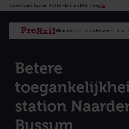
Spoorwerk tussen Rotterdam en Den Haag
Navigatie
Homepage
Wonen
bij het spoor
Reizen
over het
ProRail
Betere
toegankelijkhe
station Naarde
Bussum