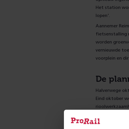
Het station wor
lopen'.
Aannemer Reime
fietsenstalling
worden groenvo
vernieuwde toe
voorplein en di
De plan
Halverwege okt
Eind oktober w
rioolwerkzaamh
wordt een tijd