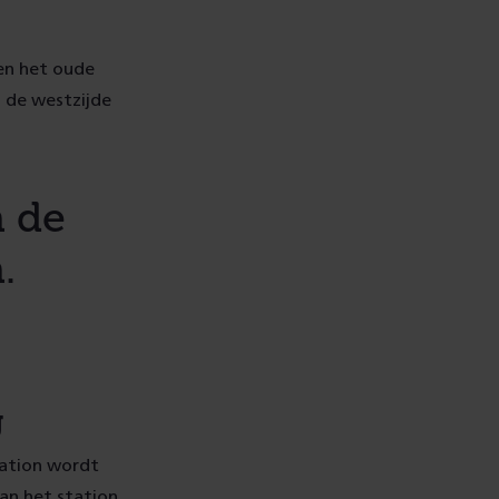
 en het oude
n de westzijde
n de
.
g
tation wordt
an het station.