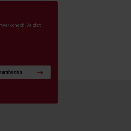
werkcheck. Je ziet
zaamheden