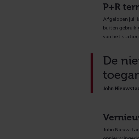
P+R ter
Afgelopen juli 
buiten gebruik 
van het station
De nie
toegan
John Nieuwst
Vernieu
John Nieuwstad
opnieuw ingeric