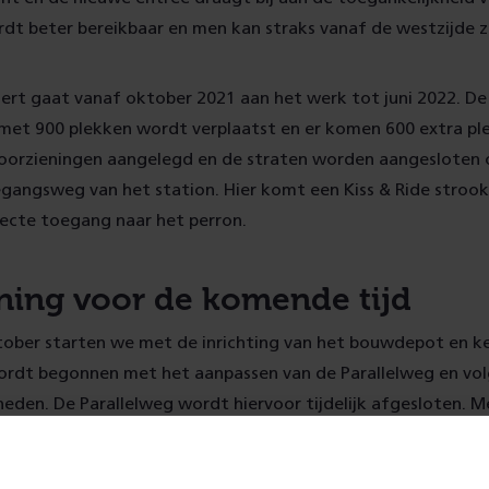
dt beter bereikbaar en men kan straks vanaf de westzijde z
rt gaat vanaf oktober 2021 aan het werk tot juni 2022. D
 met 900 plekken wordt verplaatst en er komen 600 extra plek
orzieningen aangelegd en de straten worden aangesloten 
gangsweg van het station. Hier komt een Kiss & Ride strook
recte toegang naar het perron.
ning voor de komende tijd
ober starten we met de inrichting van het bouwdepot en ke
ordt begonnen met het aanpassen van de Parallelweg en vo
eden. De Parallelweg wordt hiervoor tijdelijk afgesloten. 
elijke omleidingsroute aangegeven.