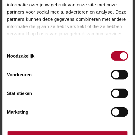
informatie over jouw gebruik van onze site met onze
partners voor social media, adverteren en analyse. Deze
partners kunnen deze gegevens combineren met andere
informatie die jij aan ze hebt verstrekt of die ze hebben
verzameld op basis van jouw gebruik van hun services.
Toestemmingsselectie
26 februari 2025
Noodzakelijk
Nieuwe plek voor het plantje Wilde Averuit
in Nijmegen
Voorkeuren
Statistieken
Marketing