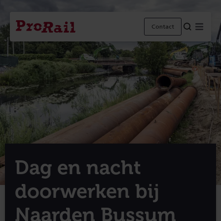
Navigatie
Homepage
Menu
Contact
ProRail
Dag en nacht
doorwerken bij
Naarden Bussum