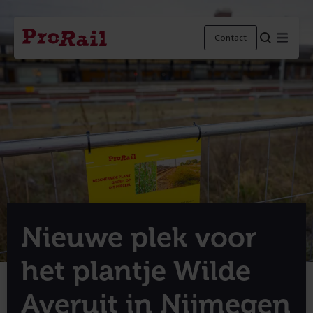
Navigatie
Homepage
Menu
Contact
ProRail
Nieuwe plek voor
het plantje Wilde
Averuit in Nijmegen