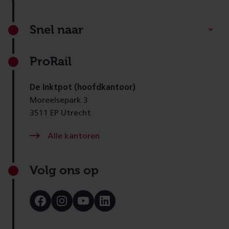
Footer
Snel naar
ProRail
De Inktpot (hoofdkantoor)
Moreelsepark 3
3511 EP Utrecht
Alle kantoren
Volg ons op
Bezoek
Bezoek
Bezoek
Bezoek
onze
onze
onze
onze
Facebook
Instagram
Youtube
LinkedIn
pagina
pagina
pagina
pagina