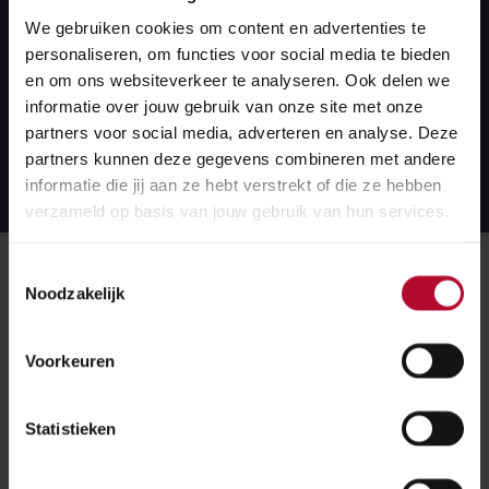
Nijmegen. En die groei zet in de toekomst door.
We gebruiken cookies om content en advertenties te
personaliseren, om functies voor social media te bieden
ProRail past samen met de betrokken partners het
en om ons websiteverkeer te analyseren. Ook delen we
station en het spoor in Nijmegen aan.
informatie over jouw gebruik van onze site met onze
partners voor social media, adverteren en analyse. Deze
Lees meer over dit project
partners kunnen deze gegevens combineren met andere
Lees
meer
informatie die jij aan ze hebt verstrekt of die ze hebben
over
verzameld op basis van jouw gebruik van hun services.
dit
project
Meer over:
Toestemmingsselectie
Noodzakelijk
Natuurbeheer
Werkzaamheden
Voorkeuren
Nijmegen
Statistieken
Meer nieuws