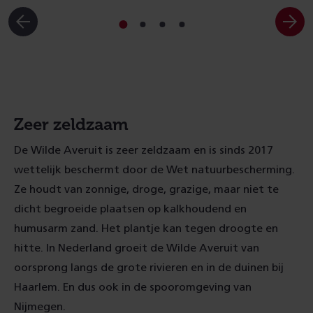
Ga
Ga
Ga
Ga
naar
naar
naar
naar
slide
slide
slide
slide
1
2
3
4
Zeer zeldzaam
De Wilde Averuit is zeer zeldzaam en is sinds 2017
wettelijk beschermt door de Wet natuurbescherming.
Ze houdt van zonnige, droge, grazige, maar niet te
dicht begroeide plaatsen op kalkhoudend en
humusarm zand. Het plantje kan tegen droogte en
hitte. In Nederland groeit de Wilde Averuit van
oorsprong langs de grote rivieren en in de duinen bij
Haarlem. En dus ook in de spooromgeving van
Nijmegen.