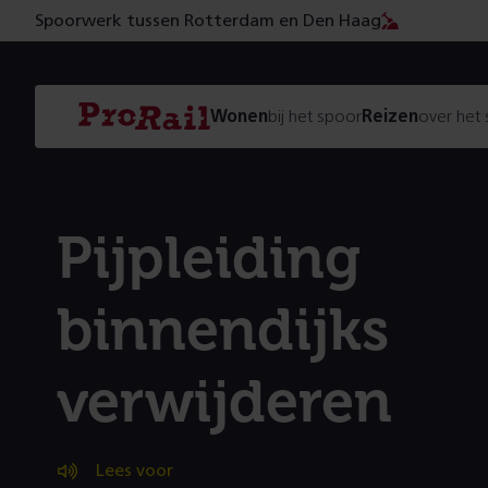
Spoorwerk tussen Rotterdam en Den Haag
Navigatie
Homepage
Wonen
bij het spoor
Reizen
over het
ProRail
Pijpleiding
binnendijks
verwijderen
Lees voor