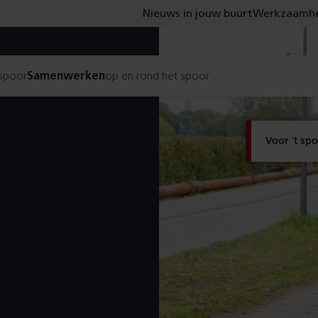
Nieuws in jouw buurt
Werkzaamhe
 spoor
Samenwerken
op en rond het spoor
Voor 't sp