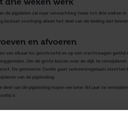
t drie weken werk
n de pijpdelen zal naar verwachting twee tot drie weken in
 beslaat voorlopig alleen het deel van de leiding dat binnen 
roeven en afvoeren
en van elkaar los geschroefd en op een vrachtwagen getild
weggereden. Om de grote buizen over de dijk te verwijderen
ezet. De gemeente Zwolle gaat verkeersregelaars inzetten b
ijderen van de pijpleiding.
e deel van de pijpleiding hopen we later dit jaar te verwijder
orbij is.
over:
Werkzaamheden
Natuurbehee