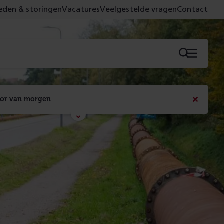
den & storingen
Vacatures
Veelgestelde vragen
Contact
Menu
oor van morgen
Bericht
sluiten
Met de campagne 'Voor 't spoor naar morgen' laten 
we zien wat er vandaag gebeurt en wat dat - 
figuurlijk gezien - morgen oplevert.
Lees meer