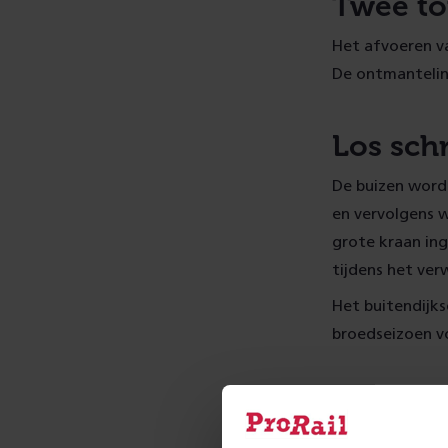
Twee to
Het afvoeren va
De ontmanteling
Los sch
De buizen word
en vervolgens 
grote kraan ing
tijdens het verw
Het buitendijks
broedseizoen vo
Meer 