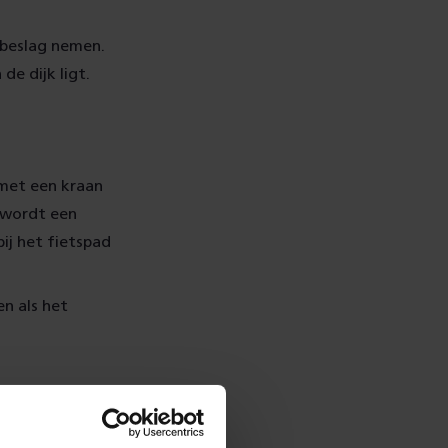
 beslag nemen.
de dijk ligt.
 met een kraan
 wordt een
ij het fietspad
en als het
r