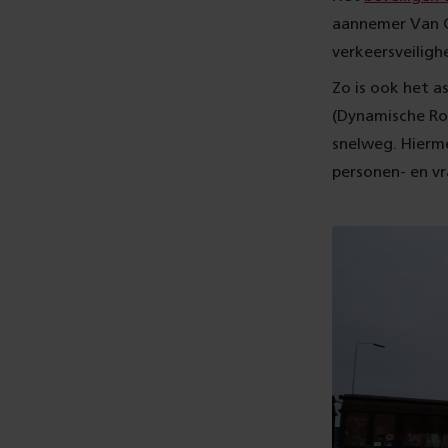
aannemer Van G
verkeersveiligh
Zo is ook het a
(Dynamische Ro
snelweg. Hierm
personen- en v