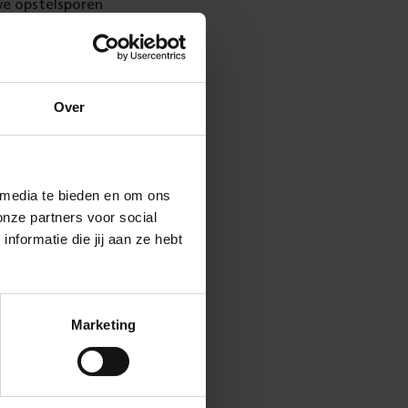
we opstelsporen
n straks
Over
 media te bieden en om ons
onze partners voor social
formatie die jij aan ze hebt
Marketing
ren­