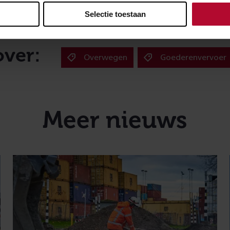
Selectie toestaan
over:
Overwegen
Goederenvervoer
Meer nieuws