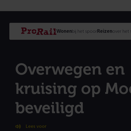
Navigatie
Homepage
Wonen
bij het spoor
Reizen
over het
ProRail
Overwegen en
kruising op Mo
beveiligd
Lees voor