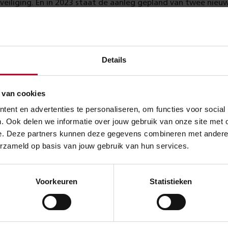
veiliging. En in 2023 staat de aanleg gepland van twee nieu
 het ministerie van Infrastructuur en Waterstaat. Hier kunne
ximaal 760 meter worden opgesteld.
Details
 van cookies
ent en advertenties te personaliseren, om functies voor social
. Ook delen we informatie over jouw gebruik van onze site met 
e. Deze partners kunnen deze gegevens combineren met andere in
Lees ook over
erzameld op basis van jouw gebruik van hun services.
Voorkeuren
Statistieken
Spoorgoede
Overwegen
vervoer