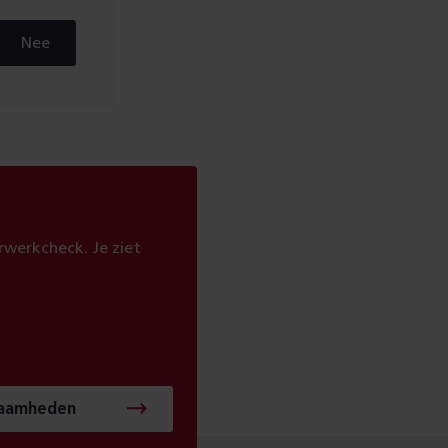
Nee
werkcheck. Je ziet
zaamheden