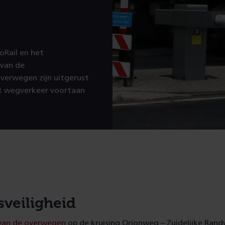
oRail en het
 van de
overwegen zijn uitgerust
t wegverkeer voortaan
sveiligheid
 van de overwegen
op de kruising Orionweg – Zuidelijke Ran