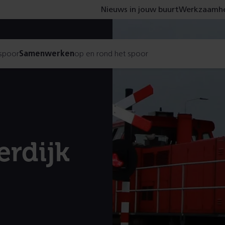
Nieuws in jouw buurt
Werkzaamhe
 spoor
Samenwerken
op en rond het spoor
erdijk