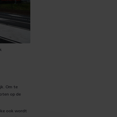
k
jk. Om te
loten op de
elke ook wordt