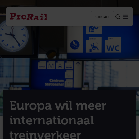
Navigatie
Homepage
Menu
Contact
ProRail
Europa wil meer
internationaal
treinverkeer