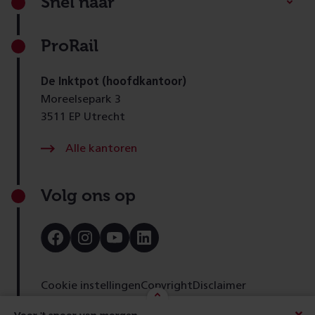
Snel naar
ProRail
De Inktpot (hoofdkantoor)
Moreelsepark 3
3511 EP Utrecht
Alle kantoren
Volg ons op
Bezoek
Bezoek
Bezoek
Bezoek
onze
onze
onze
onze
Facebook
Instagram
Youtube
LinkedIn
pagina
pagina
pagina
pagina
Cookie instellingen
Copyright
Disclaimer
Toegankelijkheid
Cookies
Privacy
Feedback