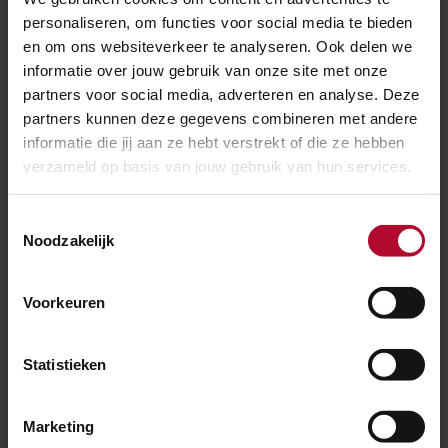
Duurzaamheid
personaliseren, om functies voor social media te bieden
en om ons websiteverkeer te analyseren. Ook delen we
informatie over jouw gebruik van onze site met onze
partners voor social media, adverteren en analyse. Deze
Coördinatie van het
partners kunnen deze gegevens combineren met andere
informatie die jij aan ze hebt verstrekt of die ze hebben
treinverkeer
verzameld op basis van jouw gebruik van hun services.
Toestemmingsselectie
Meer over:
Noodzakelijk
Duurzaamheid
Klimaattrein
Voorkeuren
Meer nieuws
Statistieken
Marketing