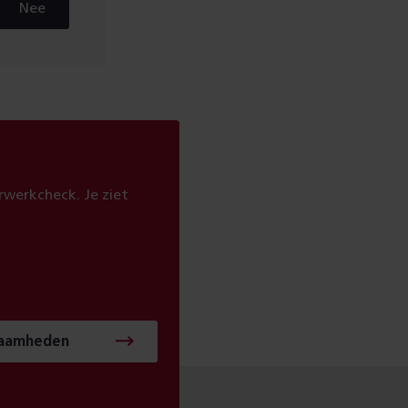
Nee
werkcheck. Je ziet
zaamheden