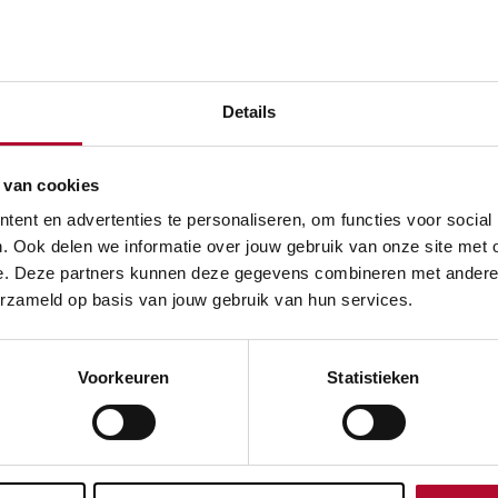
blik
ng is aannemer Van Wijk in de week van 15 november klaar 
Details
andscheweg. De aanplant langs de Willem Mechteldstraat e
ingedijk volgt in 2022. De aanplant is onderdeel van de lan
 van cookies
roRail in het project Spooromgeving Geldermalsen uitvoert.
ent en advertenties te personaliseren, om functies voor social
. Ook delen we informatie over jouw gebruik van onze site met 
e. Deze partners kunnen deze gegevens combineren met andere in
Lees verder bij
erzameld op basis van jouw gebruik van hun services.
Voorkeuren
Statistieken
Geldermalsen
Natuurbehe