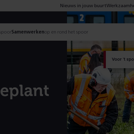
Nieuws in jouw buurt
Werkzaamhe
 spoor
Samenwerken
op en rond het spoor
Voor 't sp
eplant