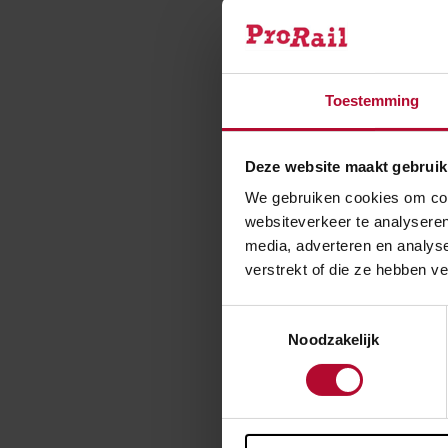
Vooruit
Naar verwachti
Toestemming
langs de Hoogl
onderdoorgang L
Deze website maakt gebruik
inpassing die P
We gebruiken cookies om cont
websiteverkeer te analyseren
media, adverteren en analys
verstrekt of die ze hebben v
Toestemmingsselectie
Noodzakelijk