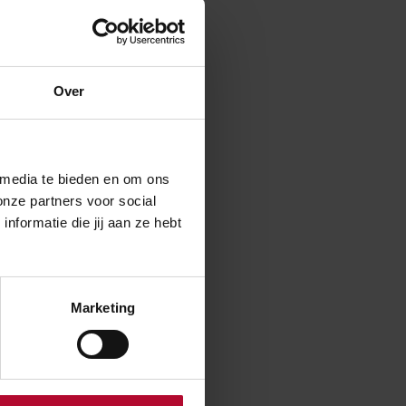
met de aanplant
Over
n de
dschappelijke
 media te bieden en om ons
onze partners voor social
formatie die jij aan ze hebt
Marketing
er