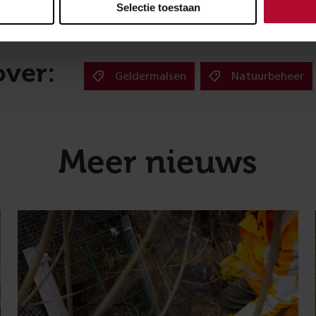
Selectie toestaan
over:
Geldermalsen
Natuurbeheer
Meer nieuws