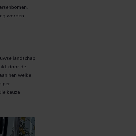
kersenbomen.
eeg worden
tuwse landschap
akt door de
 aan hen welke
n per
Die keuze