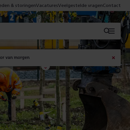
den & storingen
Vacatures
Veelgestelde vragen
Contact
Menu
oor van morgen
Bericht
sluiten
Met de campagne 'Voor 't spoor naar morgen' laten 
we zien wat er vandaag gebeurt en wat dat - 
figuurlijk gezien - morgen oplevert.
Lees meer