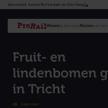
Spoorwerk tussen Rotterdam en Den Haag
Navigatie
Homepage
Wonen
bij het spoor
Reizen
over het
ProRail
Fruit- en
lindenbomen g
in Tricht
Lees voor