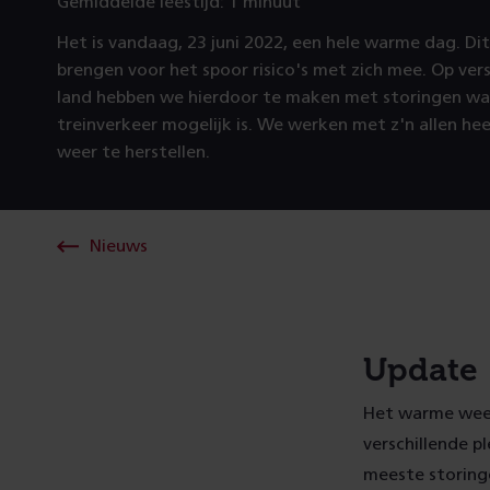
Gemiddelde leestijd: 1 minuut
Het is vandaag, 23 juni 2022, een hele warme dag. Di
brengen voor het spoor risico's met zich mee. Op vers
land hebben we hierdoor te maken met storingen waa
treinverkeer mogelijk is. We werken met z'n allen hee
weer te herstellen.
Nieuws
Update 
Het warme weer
verschillende p
meeste storinge