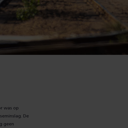
or was op
kseminslag. De
og geen