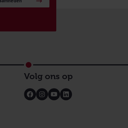
zaamheden
Volg ons op
Bezoek
Bezoek
Bezoek
Bezoek
onze
onze
onze
onze
Facebook
Instagram
Youtube
LinkedIn
pagina
pagina
pagina
pagina