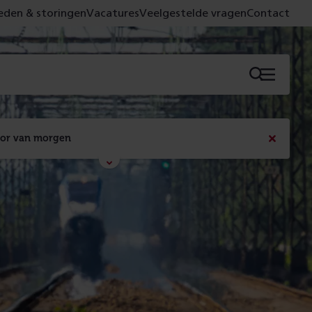
den & storingen
Vacatures
Veelgestelde vragen
Contact
Menu
oor van morgen
Bericht
sluiten
Met de campagne 'Voor 't spoor naar morgen' laten 
we zien wat er vandaag gebeurt en wat dat - 
figuurlijk gezien - morgen oplevert.
Lees meer