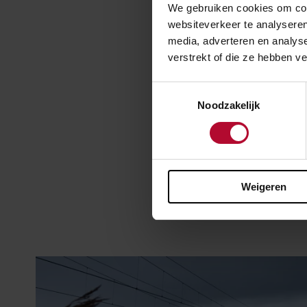
We gebruiken cookies om cont
websiteverkeer te analyseren
media, adverteren en analys
verstrekt of die ze hebben v
Toestemmingsselectie
Noodzakelijk
Meer 
Weigeren