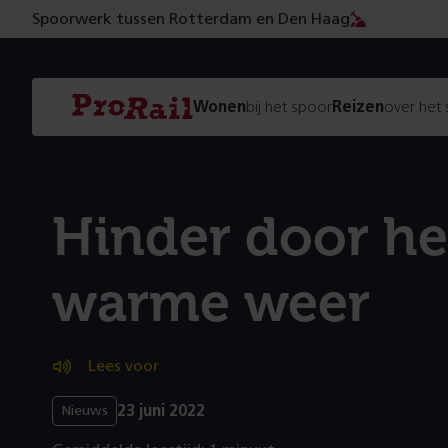
Spoorwerk tussen Rotterdam en Den Haag
Navigatie
Homepage
Wonen
bij het spoor
Reizen
over het
ProRail
Hinder door he
warme weer
Lees voor
23 juni 2022
Nieuws