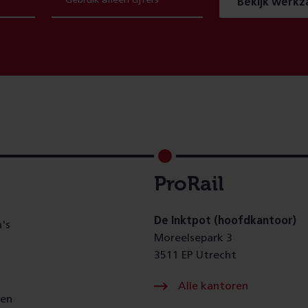
Bekijk werk
ProRail
De Inktpot (hoofdkantoor)
's
Moreelsepark 3
3511 EP Utrecht
Alle kantoren
gen