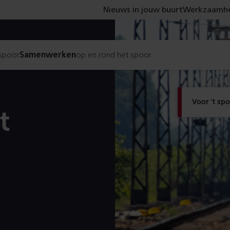
Nieuws in jouw buurt
Werkzaamhe
 spoor
Samenwerken
op en rond het spoor
Voor 't sp
t