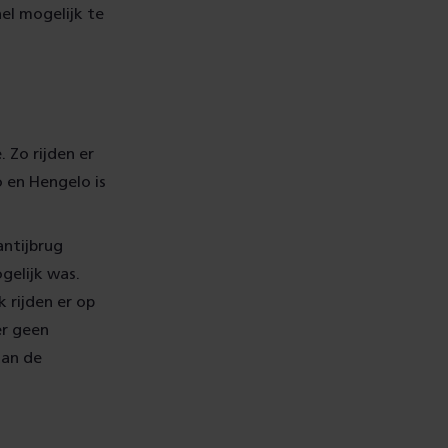
nel mogelijk te
 Zo rijden er
 en Hengelo is
ntijbrug
gelijk was.
 rijden er op
er geen
aan de