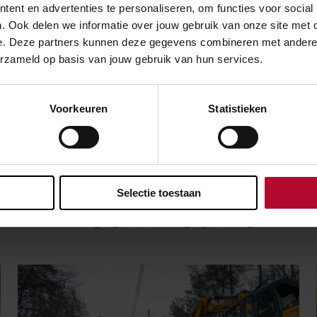
Maatregelen
ent en advertenties te personaliseren, om functies voor social
Lente en zomer
. Ook delen we informatie over jouw gebruik van onze site met 
weer
e. Deze partners kunnen deze gegevens combineren met andere in
erzameld op basis van jouw gebruik van hun services.
Voorkeuren
Statistieken
over:
Ongemak
Weer
Selectie toestaan
Meer nieuws