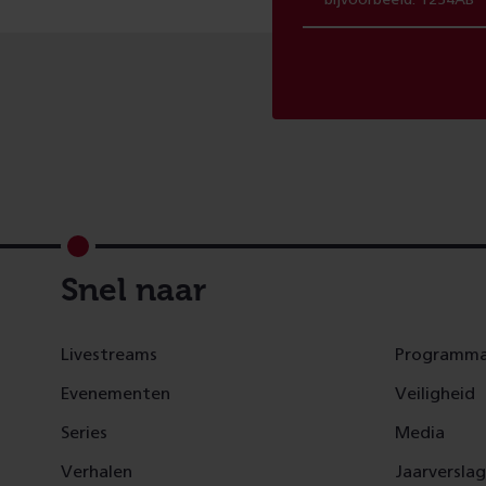
Footer
Snel naar
Livestreams
Programma
Evenementen
Veiligheid
Series
Media
Verhalen
Jaarversla