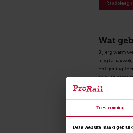
Raadpleeg r
Wat gebe
Bij erg warm w
lengte nauwelij
ontsporing toe
sein- en wissel
Toestemming
Deze website maakt gebruik