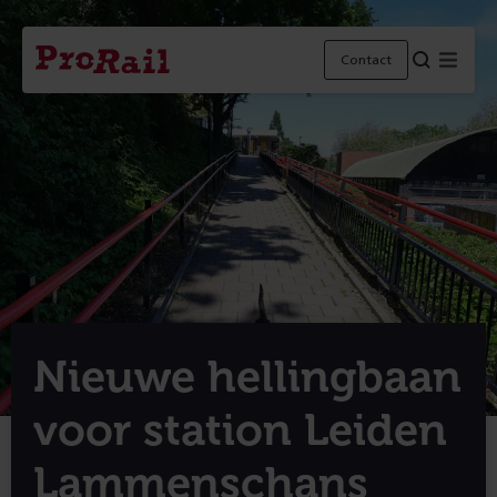
Navigatie
Homepage
Menu
Contact
ProRail
Nieuwe hellingbaan
voor station Leiden
Lammenschans