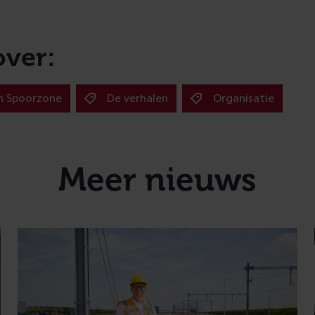
over:
n Spoorzone
De verhalen
Organisatie
Meer nieuws