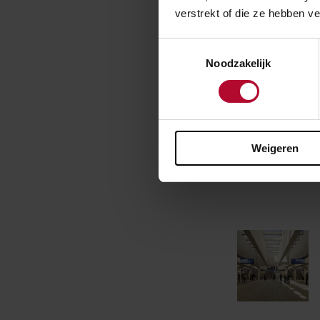
verstrekt of die ze hebben v
of de andere pa
ook best wel sp
Toestemmingsselectie
alle rollen bin
Noodzakelijk
beeld van wat ie
en heb een mooi
bijdraagt aan d
Weigeren