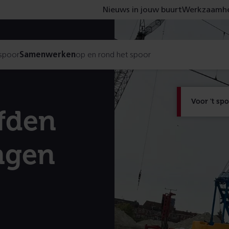
Nieuws in jouw buurt
Werkzaamhe
 spoor
Samenwerken
op en rond het spoor
Voor 't sp
ofden
ngen