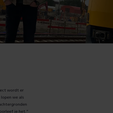
ject wordt er
o lopen we als
e achtergronden
oorleef je het.”