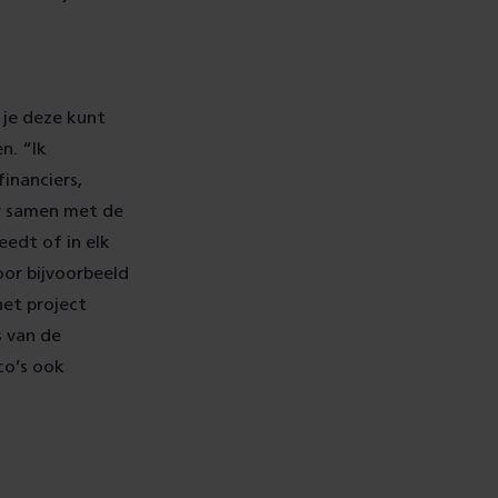
e je deze kunt
n. “Ik
financiers,
ar samen met de
edt of in elk
oor bijvoorbeeld
het project
s van de
co’s ook