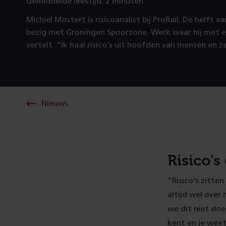
Gemiddelde leestijd: 2 minuten
Michiel Mostert is risicoanalist bij ProRail. De helft va
bezig met Groningen Spoorzone. Werk waar hij met 
vertelt. “Ik haal risico’s uit hoofden van mensen en z
Nieuws
Risico’s
“Risico’s zitte
altijd wel over 
we dit niet doe
kent en je weet