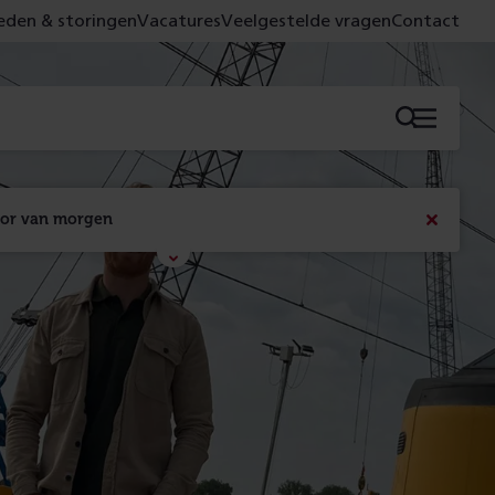
den & storingen
Vacatures
Veelgestelde vragen
Contact
Menu
oor van morgen
Bericht
sluiten
Met de campagne 'Voor 't spoor naar morgen' laten 
we zien wat er vandaag gebeurt en wat dat - 
figuurlijk gezien - morgen oplevert.
Lees meer