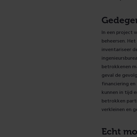
Gedegen
In een project w
beheersen. Het 
inventariseer d
ingenieursburea
betrokkenen maa
geval de gevolg
financiering en
kunnen in tijd 
betrokken parti
verkleinen en 
Echt mo