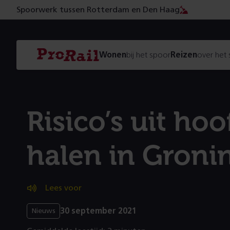
Spoorwerk tussen Rotterdam en Den Haag
Navigatie
Homepage
Wonen
bij het spoor
Reizen
over het
ProRail
Risico’s uit ho
halen in Groni
Lees voor
30 september 2021
Nieuws