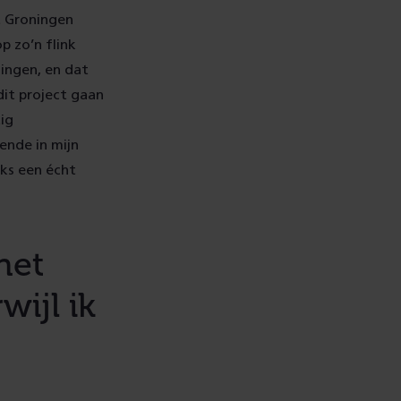
ct Groningen
p zo’n flink
ningen, en dat
dit project gaan
ig
ende in mijn
ks een écht
het
wijl ik
.