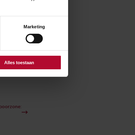
 vind ik soms
an. Ik praat met
ijg ik een goed
Marketing
en klein beetje
oject dat
Alles toestaan
poorzone: