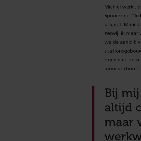
Michiel werkt d
Spoorzone. “In h
project. Maar s
terwijl ik maar
we de aanblik v
stationsgebouw 
ogen niet de s
mooi station.”
Bij mi
altijd
maar v
werkwe