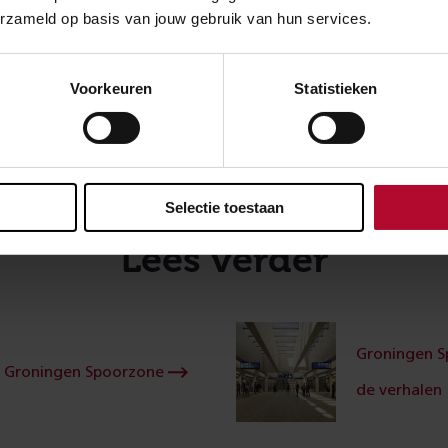
erzameld op basis van jouw gebruik van hun services.
rtijen. Er kijken een heleboel mensen naar dit project en dat
annend. Maar als risicoanalist heb ik vooral een hele leuk ba
nen een projectteam en ook met alle betrokken partijen. Zo kr
Voorkeuren
Statistieken
dereen doet en dat vind ik juist zo leuk. Ik weet van alles e
 totaalbeeld. Daarnaast vind ik werken bij een bedrijf en pr
uurzaam vervoer een dik pluspunt.”
Selectie toestaan
Lees verder
Groningen S
Groningen Spoorzone
de verhalen