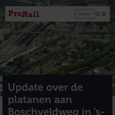
Navigatie
Homepage
Menu
Contact
ProRail
Update over de
platanen aan
Boschveldweg in ‘s-