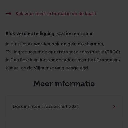
Kijk
Kijk voor meer informatie op de kaart
voor
meer
informatie
op
Blok verdiepte ligging, station en spoor
de
kaart
In dit tijdvak worden ook de geluidsschermen,
Trillingreducerende ondergrondse constructie (TROC)
in Den Bosch en het spoorviaduct over het Drongelens
kanaal en de Vlijmense weg aangelegd.
Meer informatie
Documenten Tracébesluit 2021