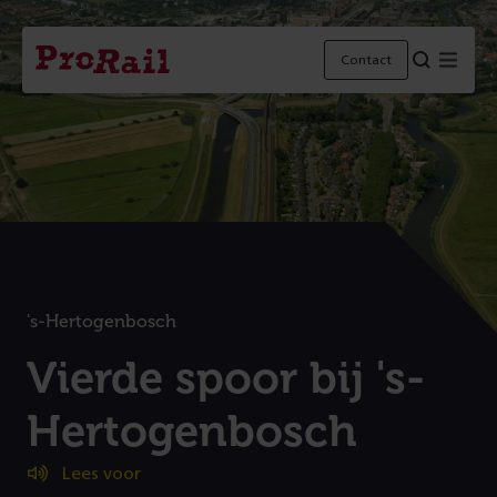
Navigatie
Homepage
Menu
Contact
ProRail
's-Hertogenbosch
:
Vierde spoor bij 's-
Hertogenbosch
Lees voor