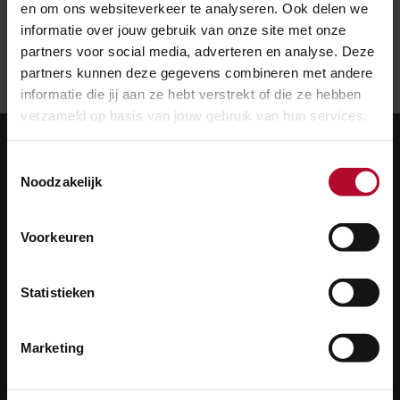
en om ons websiteverkeer te analyseren. Ook delen we
informatie over jouw gebruik van onze site met onze
partners voor social media, adverteren en analyse. Deze
partners kunnen deze gegevens combineren met andere
informatie die jij aan ze hebt verstrekt of die ze hebben
verzameld op basis van jouw gebruik van hun services.
Toestemmingsselectie
Noodzakelijk
Voorkeuren
Extra reizigerstreinen
Statistieken
Elke tien minuten een reizigerstrein op drukke
Marketing
trajecten. Reizen zonder spoorboekje dus
. Een van de
aanpassingen om dat mogelijk te maken gaat over