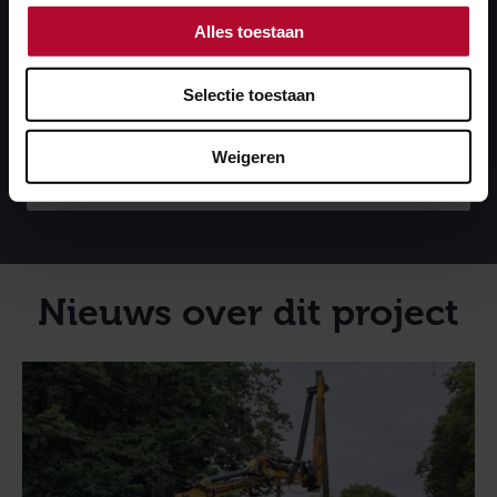
het goederenvervoer. Goederentreinen rijden in de
Alles toestaan
toekomst meer via de Betuweroute, richting ’s-
Hertogenbosch en Boxtel en verder. Zo ontstaat er
Selectie toestaan
op andere sporen plaats voor extra reizigerstreinen.
Weigeren
Lees meer over dit programma
Nieuws over dit project