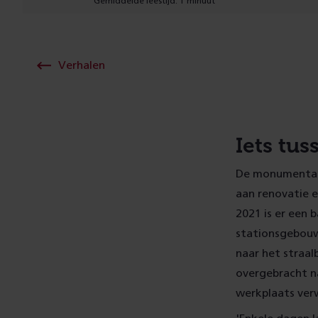
Gemiddelde leestijd: 1 minuut
Verhalen
Iets tus
De monumentale
aan renovatie e
2021 is er een 
stationsgebouw 
naar het straal
overgebracht na
werkplaats verw