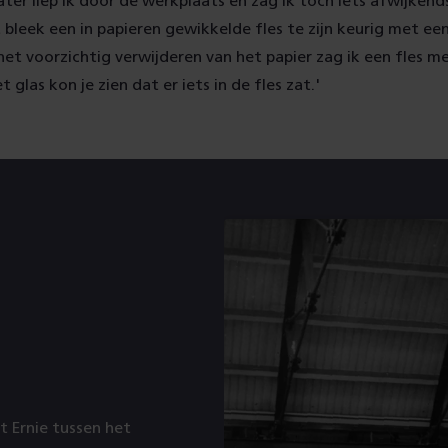
ater liep ik door de werkplaats en zag ik toch iets afwijkend
t bleek een in papieren gewikkelde fles te zijn keurig met e
t voorzichtig verwijderen van het papier zag ik een fles me
 glas kon je zien dat er iets in de fles zat.'
 Ernie tussen het