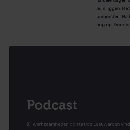
'Enkele dagen l
puin liggen. He
ombonden. Na he
nog op. Door het
Podcast
Bij werkzaamheden op station Leeuwarden vindt