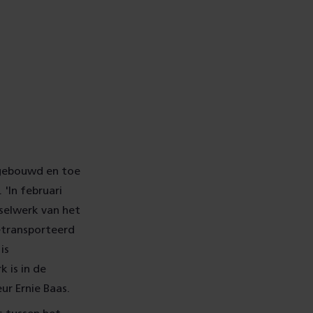
 gebouwd en toe
'In februari
tselwerk van het
etransporteerd
is
 is in de
ur Ernie Baas.