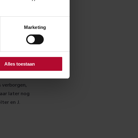
 de briefjes
00 gemaakt. Op
ievenbesteller
Marketing
91. De
g op een
erdaad
Alles toestaan
pt en die fles
ondst: het
 verborgen,
aar later nog
ter en J.