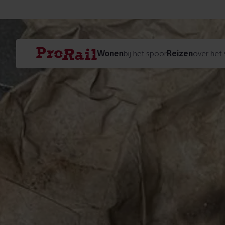
Navigatie
Homepage
Wonen
bij het spoor
Reizen
over het
ProRail