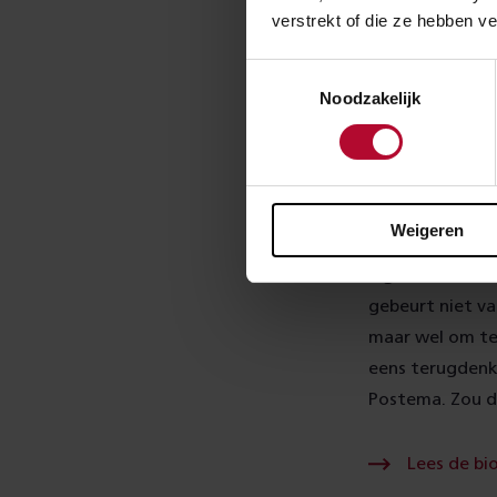
Dat was de inho
verstrekt of die ze hebben v
aandachtig en g
Toestemmingsselectie
een van de brie
Noodzakelijk
werkte in Leeu
handtekening va
trouwakte van 1
flessenpost is u
Weigeren
Vier mannen heb
ingemetseld. M
gebeurt niet v
maar wel om te 
eens terugdenke
Postema. Zou d
Lees de bi