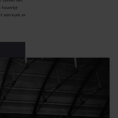
s tussen het
en touwtje
t een kurk er