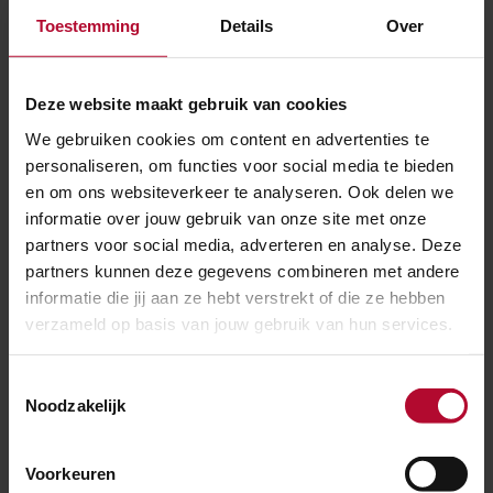
verloren waren.’
Toestemming
Details
Over
De vier mannen hebben hun namen op papier gezet,
dat papier in een fles gestopt en die fles ingemetseld.
Deze website maakt gebruik van cookies
Maar waarom? Misschien is dat ook wel het mooie aan
We gebruiken cookies om content en advertenties te
deze vondst: het gebeurt niet vaak dat we iets
personaliseren, om functies voor social media te bieden
tegenkomen dat bewust voor de toekomst is
en om ons websiteverkeer te analyseren. Ook delen we
informatie over jouw gebruik van onze site met onze
verborgen, maar wel om te vinden. Jerry: 'Ik vind het
partners voor social media, adverteren en analyse. Deze
mooi om te zien dat we ruim 130 jaar later nog eens
partners kunnen deze gegevens combineren met andere
terugdenken aan Arnoldus ten Hulscher, Lieuwe
informatie die jij aan ze hebt verstrekt of die ze hebben
Brameijer, Rudolf Affolter en J. Postema. Zou dat ook
verzameld op basis van jouw gebruik van hun services.
hun bedoeling zijn geweest?'
Toestemmingsselectie
Lees
Noodzakelijk
Lees de biografie van Jan Postema
de
biografie
van
Voorkeuren
Jan
Lees
Lees de biografie van Rudolph Affolter
Postema