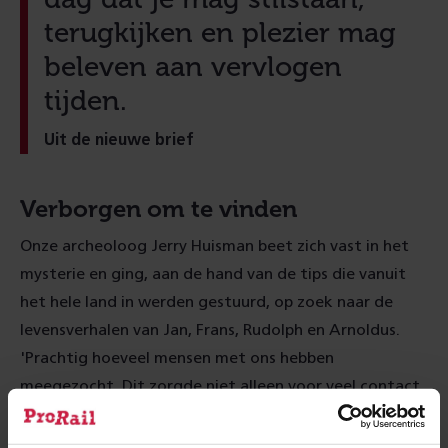
terugkijken en plezier mag
beleven aan vervlogen
tijden.
Uit de nieuwe brief
Verborgen om te vinden
Onze archeoloog Jerry Huisman beet zich vast in het
mysterie en ging, aan de hand van de tips die vanuit
het hele land in werden gestuurd, op zoek naar de
levensverhalen van Jan, Frans, Rudolph en Arnoldus.
'Prachtig hoeveel mensen met ons hebben
meegezocht. Dit zorgde niet alleen voor veel contact
met nazaten, het resulteerde ook in een bijzondere
reünie tussen twee vriendinnen die elkaar uit het oog