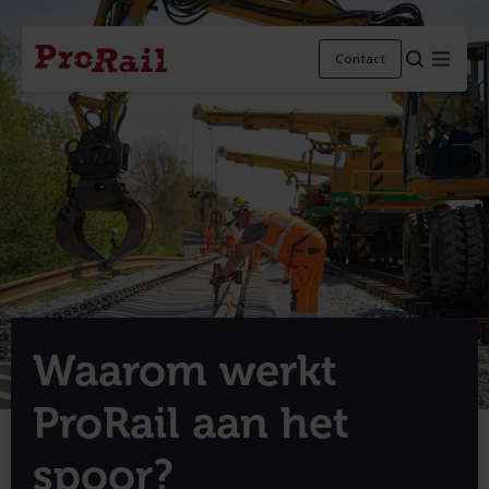
Navigatie
Homepage
Menu
Contact
ProRail
Waarom werkt
ProRail aan het
spoor?