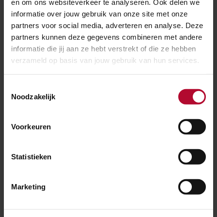
en om ons websiteverkeer te analyseren. Ook delen we
informatie over jouw gebruik van onze site met onze
In hoeverre draagt de nieuwe VL/ICB-post bij
partners voor social media, adverteren en analyse. Deze
partners kunnen deze gegevens combineren met andere
aan een duurzaam ProRail?
informatie die jij aan ze hebt verstrekt of die ze hebben
verzameld op basis van jouw gebruik van hun services.
Wat is de visie op de nieuwe VL/ICB-post?
Toestemmingsselectie
Noodzakelijk
Waarom wor­den VL en ICB in de nieuwe post
Voorkeuren
samen­gevoegd?
Statistieken
Wat is een VL/ICB-post en wat doen jullie daar?
Marketing