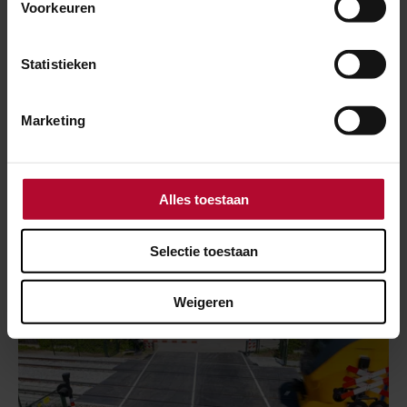
Voorkeuren
Statistieken
6 maart 2024
Marketing
Meer inzicht in spoortrillingen door proef
bij Deurne
Alles toestaan
Selectie toestaan
Weigeren