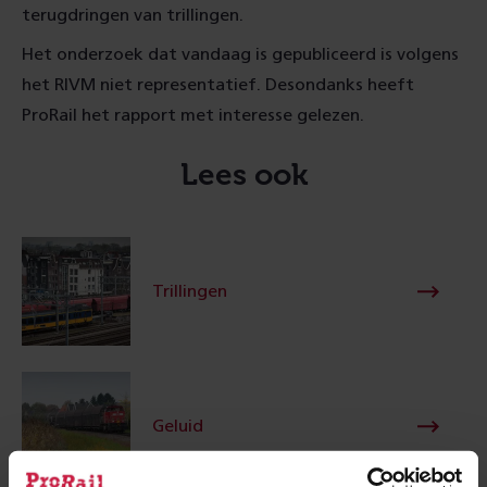
terugdringen van trillingen.
Het onderzoek dat vandaag is gepubliceerd is volgens
het RIVM niet representatief. Desondanks heeft
ProRail het rapport met interesse gelezen.
Lees ook
Trillingen
Geluid