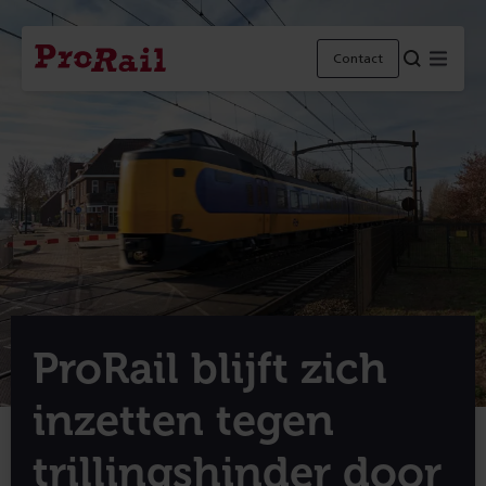
Navigatie
Homepage
Menu
Contact
ProRail
ProRail blijft zich
inzetten tegen
trillingshinder door