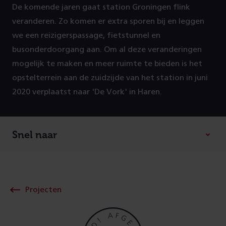
De komende jaren gaat station Groningen flink
P
veranderen. Zo komen er extra sporen bij en leggen
r
we een reizigerspassage, fietstunnel en
busonderdoorgang aan. Om al deze veranderingen
o
mogelijk te maken en meer ruimte te bieden is het
opstelterrein aan de zuidzijde van het station in juni
j
2020 verplaatst naar 'De Vork' in Haren.
e
c
Snel naar
t
g
Projecten
e