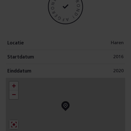
r
e
a
Haren
l
Locatie
2016
i
Startdatum
2020
s
Einddatum
+
e
−
e
r