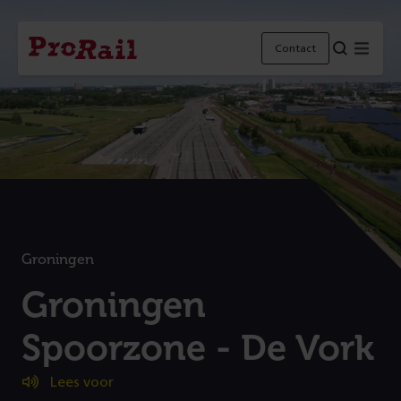
Navigatie
Homepage
Menu
Contact
ProRail
Groningen
:
Groningen
Spoorzone - De Vork
(
Lees voor