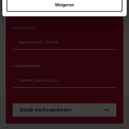
Weigeren
werkzaamheden in jouw buurt gepland staan.
POSTCODE
HUISNUMMER
Bekijk werkzaamheden