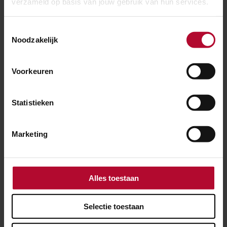
verzameld op basis van jouw gebruik van hun services.
Toestemmingsselectie
Noodzakelijk
Voorkeuren
Ben je tevreden over de informatie
op deze pagina?
Ja
Nee
Statistieken
Marketing
Spoorwerkcheck
Alles toestaan
Woon of werk je binnen 300 meter van het
Selectie toestaan
spoor? Maak dan gebruik van onze
spoorwerkcheck. Je ziet direct welke