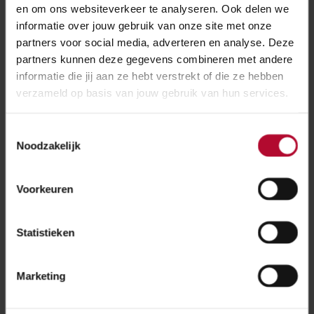
en om ons websiteverkeer te analyseren. Ook delen we
het materiaal, kost de aanleg van de onderdoorgang
informatie over jouw gebruik van onze site met onze
meer tijd en geld dan oorspronkelijk geraamd.
partners voor social media, adverteren en analyse. Deze
partners kunnen deze gegevens combineren met andere
Meer informatie
informatie die jij aan ze hebt verstrekt of die ze hebben
verzameld op basis van jouw gebruik van hun services.
Projectpagina gemeente Renkum
Toestemmingsselectie
Noodzakelijk
In samenwerking met
Voorkeuren
Statistieken
Ministerie van Infrastructuur en
Waterstaat
Marketing