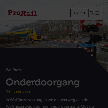
Navigatie
Homepage
Menu
Contact
ProRail
Wolfheze
:
Onderdoorgang
Lees voor
In Wolfheze vervangen we de overweg aan de
Wolfhezerweg door een onderdoorgang. Met de