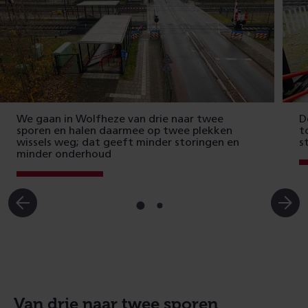
We gaan in Wolfheze van drie naar twee
D
sporen en halen daarmee op twee plekken
t
wissels weg; dat geeft minder storingen en
s
minder onderhoud
Ga
Ga
naar
naar
slide
slide
1
2
Van drie naar twee sporen