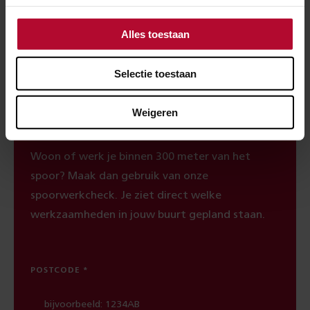
Ben je tevreden over de informatie op
deze pagina?
Alles toestaan
Ja
Nee
Selectie toestaan
Weigeren
Spoorwerkcheck
Woon of werk je binnen 300 meter van het
spoor? Maak dan gebruik van onze
spoorwerkcheck. Je ziet direct welke
werkzaamheden in jouw buurt gepland staan.
POSTCODE