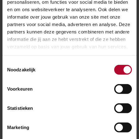
personaliseren, om functies voor social media te bieden
Hoe jij het wenst
en om ons websiteverkeer te analyseren. Ook delen we
informatie over jouw gebruik van onze site met onze
Met het plaatsen van voornaamwoorden in je e-
partners voor social media, adverteren en analyse. Deze
mailhandtekening geef je aan hoe jij wenst
partners kunnen deze gegevens combineren met andere
aangesproken te worden. Je kunt namelijk geen
informatie die jij aan ze hebt verstrekt of die ze hebben
veronderstellingen maken op basis van naam en/of
verzameld op basis van jouw gebruik van hun services.
uiterlijk over hoe iemand wenst aangesproken te
worden. Doordat jij aangeeft wat jouw gewenste
Toestemmingsselectie
Noodzakelijk
voornaamwoorden zijn, draag je bij aan het verder
normaliseren hiervan.
Voorkeuren
Hierdoor creëren we een veilige omgeving waarbij
collega’s en samenwerkingspartners de vrijheid voelen
om voornaamwoorden te uiten waarbij dit misschien
Statistieken
niet zo vanzelfsprekend is.
Marketing