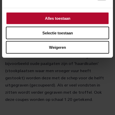
om de uitgegraven grond te controleren op
metaalvondsten.
Alles toestaan
Wanneer de donkere bovengrond is verwijderd wordt
het gele zand daaronder zichtbaar. Dit is ook het
Selectie toestaan
niveau waarop sporen uit het verleden zichtbaar
worden in de vorm van verkleuringen. Dit vlak wordt
Weigeren
gefotografeerd en getekend op een schaal van 1:20.
Om te weten te komen of deze verkleuringen
bijvoorbeeld oude paalgaten zijn of ‘haardkuilen’
(stookplaatsen waar men vroeger vuur heeft
gestookt) worden deze met de schep voor de helft
uitgegraven (gecoupeerd). Als er veel vondsten in
zitten wordt verder gegraven met de troffel. Ook
deze coupes worden op schaal 1:20 getekend.