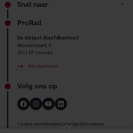
Footer
Snel naar
ProRail
De Inktpot (hoofdkantoor)
Moreelsepark 3
3511 EP Utrecht
Alle kantoren
Volg ons op
Bezoek
Bezoek
Bezoek
Bezoek
onze
onze
onze
onze
Facebook
Instagram
Youtube
LinkedIn
pagina
pagina
pagina
pagina
Cookie instellingen
Copyright
Disclaimer
Toegankelijkheid
Cookies
Privacy
Feedback