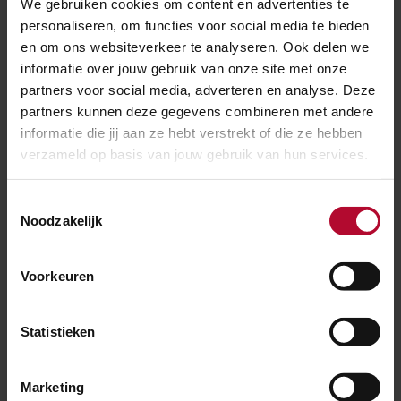
verloren te laten gaan en zoveel mogelijk kennis over
We gebruiken cookies om content en advertenties te
personaliseren, om functies voor social media te bieden
het verleden te verzamelen.
en om ons websiteverkeer te analyseren. Ook delen we
Begin maart is begonnen met het graven van een
informatie over jouw gebruik van onze site met onze
proefsleuf. In het ontwerp van het onderzoek was
partners voor social media, adverteren en analyse. Deze
bepaald dat uiteindelijk één lange proefsleuf zou
partners kunnen deze gegevens combineren met andere
informatie die jij aan ze hebt verstrekt of die ze hebben
worden gegraven van 4 meter breed en maar liefst
verzameld op basis van jouw gebruik van hun services.
600 meter lang. Het graven van de proefsleuf gebeurt
met een grote graafmachine onder begeleiding van
Toestemmingsselectie
een ervaren archeoloog. Dit gebeurt laagsgewijs; de
Noodzakelijk
machinist van de graafmachine moet dus heel
nauwkeurig kunnen werken.
Voorkeuren
Er wordt gegraven tot op het niveau waarop voor het
eerst sporen zichtbaar zijn of vuursteenvondsten en
Statistieken
prehistorisch aardewerk wordt aangetroffen. Bij het
verdiepen wordt gelet op archeologische sporen en
Marketing
vondsten. Ook wordt een metaaldetector gebruikt