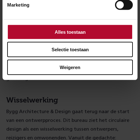
Marketing
Deelnemer Scape Agency vindt dat een station ook
moet bijdragen aan een gezonde leefomgeving. Ook
deze ontwerpers beten zich vast in beton. Dankzij een
Alles toestaan
speciale gerecyclede cementsamenstelling kunnen er
mossen en algen op groeien, die zuurstof genereren
Selectie toestaan
en koolstofdioxide absorberen. Ook geluid vangt het
op. Een supersimpele, maar fantastische oplossing
Weigeren
voor bijvoorbeeld perronkeerwanden of
gebouwgevels.
Wisselwerking
Bygg Architecture & Design gaat terug naar de start
van een ontwerpproces. Dit bureau ziet het circulaire
design als een wisselwerking tussen ontwerpers,
reizigers en omwonenden. Vanuit de gedachte: