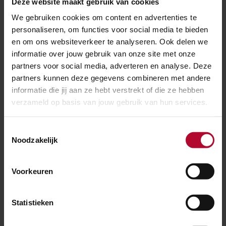
Deze website maakt gebruik van cookies
ideeën elkaar lijken aan te vullen. Eigenlijk kun je alle
We gebruiken cookies om content en advertenties te
toepassingen in één station verwerken.’
personaliseren, om functies voor social media te bieden
en om ons websiteverkeer te analyseren. Ook delen we
Van Hollandse bodem
informatie over jouw gebruik van onze site met onze
partners voor social media, adverteren en analyse. Deze
Welling Architects en Studio Tjeerd Veenhoven
partners kunnen deze gegevens combineren met andere
ontwierpen samen het ‘natuurlijke station’. Architect
informatie die jij aan ze hebt verstrekt of die ze hebben
Leonie Welling tekende een station met natuurlijke
verzameld op basis van jouw gebruik van hun services.
materialen – lokaal hout, wanden van gestampt riet
Toestemmingsselectie
en leem, ontworpen door ‘materialenman’ Tjeerd
Noodzakelijk
Veenhoven. Bijzonder is bijvoorbeeld het gebruik van
het oer-Hollandse mosselgranulaat als vervanger van
Voorkeuren
beton. Dit is goed te verwerken in bijvoorbeeld de
poefjes of de zitranden van een plantvak.
Statistieken
Luchtzuiveraars