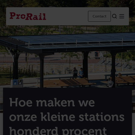
Navigatie
Homepage
Menu
Contact
ProRail
Hoe maken we
onze kleine stations
honderd procent