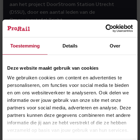
aan het project DoorStroom Station Utrecht
(DSSU), door een aantal leden van de
Omgevingstafel Tricht.
Nieuws
Toestemming
Details
Over
In deze uitgave treft u de volgende onderwerpen:
Deze website maakt gebruik van cookies
Ontwerp-Tracébesluit ter inzage
We gebruiken cookies om content en advertenties te
personaliseren, om functies voor social media te bieden
Uitnodiging bewonersavond Ontwerp-Tracébesluit
en om ons websiteverkeer te analyseren. Ook delen we
Bijeenkomsten Omgevingstafels december 2016
informatie over jouw gebruik van onze site met onze
partners voor social media, adverteren en analyse. Deze
Locatiebezoek Utrecht aan project DoorStroom
partners kunnen deze gegevens combineren met andere
Station Utrecht (DSSU)
informatie die jij aan ze hebt verstrekt of die ze hebben
verzameld op basis van jouw gebruik van hun services.
Hier treft u de online versie van de
nieuwsbrief PHS