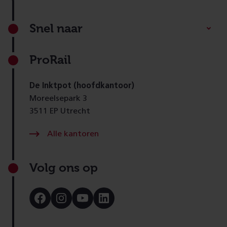
Footer
Snel naar
ProRail
De Inktpot (hoofdkantoor)
Moreelsepark 3
3511 EP Utrecht
Alle kantoren
Volg ons op
Bezoek
Bezoek
Bezoek
Bezoek
onze
onze
onze
onze
Facebook
Instagram
Youtube
LinkedIn
pagina
pagina
pagina
pagina