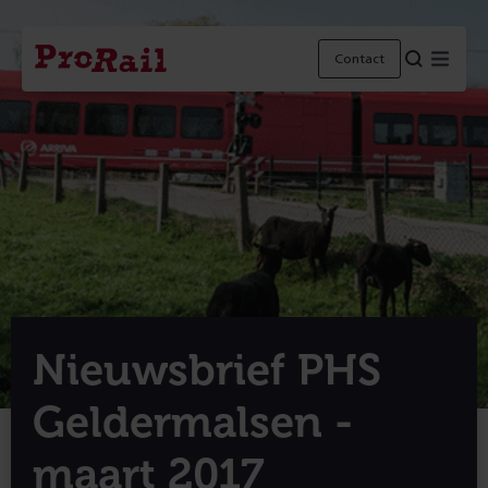
Navigatie
Homepage
Menu
Contact
ProRail
Nieuwsbrief PHS
Geldermalsen -
maart 2017