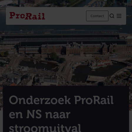
Navigatie
Homepage
Menu
Contact
ProRail
Onderzoek ProRail
en NS naar
stroomuitval