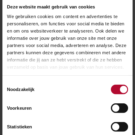
vanwege een melding ‘verdacht pakket’ en een suïcide
Deze website maakt gebruik van cookies
bij Heiloo.
We gebruiken cookies om content en advertenties te
personaliseren, om functies voor social media te bieden
Opstart treinverkeer
en om ons websiteverkeer te analyseren. Ook delen we
informatie over jouw gebruik van onze site met onze
Omstreeks 11.00 uur wordt besloten om vanaf 14.00
partners voor social media, adverteren en analyse. Deze
uur het opstartplan in werking te laten treden. Die tijd
partners kunnen deze gegevens combineren met andere
informatie die jij aan ze hebt verstrekt of die ze hebben
is nodig om data betrouwbaar te maken en gebruik te
verzameld op basis van jouw gebruik van hun services.
kunnen maken van actuele data van
personeelsdiensten. Om 15.00 uur is het beeld dat
Toestemmingsselectie
landelijk 75% van de treinen conform het aangepaste
Noodzakelijk
opstartplan rijdt en in de brede randstad 50% van de
treinen. Omstreeks 18.00 uur rijdt landelijk 90% van de
Voorkeuren
treinen en in de brede randstad75%. Omstreeks 21.00
uur rijdt de treindienst volledig conform het
Statistieken
aangepaste plan.