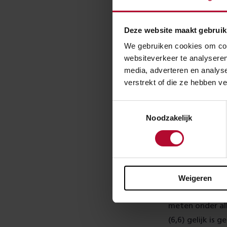
tijd en veilig 
ACM ziet daaro
Deze website maakt gebruik
We gebruiken cookies om cont
Toekoms
websiteverkeer te analyseren
media, adverteren en analys
In opdracht van
verstrekt of die ze hebben v
zogeheten Nati
Toestemmingsselectie
knelpunten ben
Noodzakelijk
aan te pakken. 
Programma Hoo
Klantte
Weigeren
ProRail laat ze
meten onder all
(6,6) gelijk is