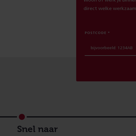
Woon of werk je binnen
direct welke werkzaam
POSTCODE
Footer
Snel naar