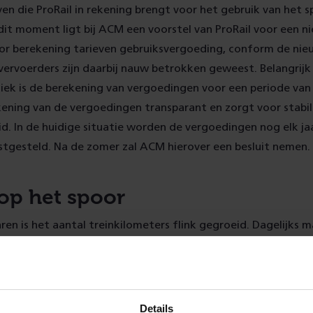
even die ProRail in rekening brengt voor het gebruik van het 
 dit moment ligt bij ACM een voorstel van ProRail voor een n
or berekening tarieven gebruiksvergoeding, conform de nie
vervoerders zijn daarbij nauw betrokken geweest. Belangrijk
k is de berekening van vergoedingen voor een periode van v
ning van de vergoedingen transparant en zorgt voor stabili
d. In de huidige situatie worden de vergoedingen nog elk j
stgesteld. Na de zomer zal ACM hierover een besluit nemen.
op het spoor
ren is het aantal treinkilometers flink gegroeid. Dagelijks 
k van het Nederlandse spoor: reizigers- en goederenvervoerd
betekent voor ProRail elk jaar weer een flinke puzzel om de 
rdelen
. Als onafhankelijk spoorbeheerder verdeelt ProRail d
ijk en niet-discriminerend, zodat vervoerders hun reizigers e
Details