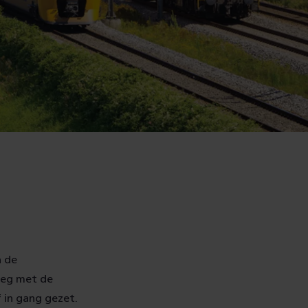
n de
rleg met de
f in gang gezet.