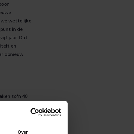
spoor
ieuwe
uwe wettelijke
 punt in de
ijf jaar. Dat
teit en
aar opnieuw
maken zo'n 40
ers en
capaciteit op
e beschikbare
n goederen op
Over