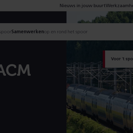
Nieuws in jouw buurt
Werkzaamhe
 spoor
Samenwerken
op en rond het spoor
Voor 't sp
 ACM