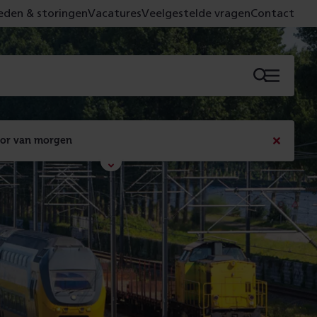
den & storingen
Vacatures
Veelgestelde vragen
Contact
Menu
oor van morgen
Bericht
sluiten
Met de campagne 'Voor 't spoor naar morgen' laten 
we zien wat er vandaag gebeurt en wat dat - 
figuurlijk gezien - morgen oplevert.
Lees meer