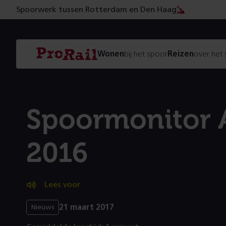
Spoorwerk tussen Rotterdam en Den Haag
Navigatie
Homepage
Wonen
bij het spoor
Reizen
over het
ProRail
Spoormonitor
2016
Lees voor
21 maart 2017
Nieuws