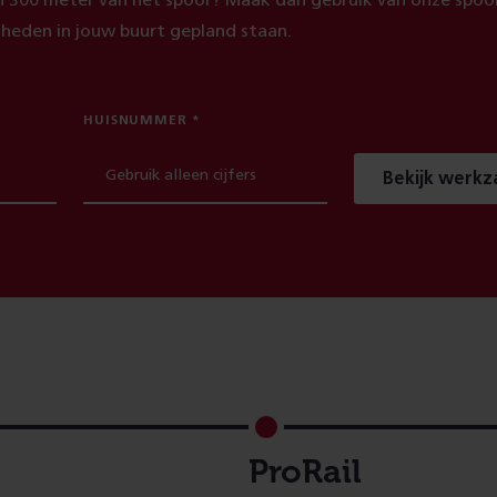
 300 meter van het spoor? Maak dan gebruik van onze spoor
heden in jouw buurt gepland staan.
HUISNUMMER
Bekijk werk
ProRail