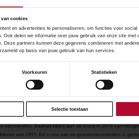
kunnen vervoeren. We houden ons hierbij aan de wettelijke voo
p toe.
 van cookies
ent en advertenties te personaliseren, om functies voor social
tige knelpunten oplossen
. Ook delen we informatie over jouw gebruik van onze site met 
e. Deze partners kunnen deze gegevens combineren met andere in
 het ministerie van Infrastructuur en Milieu werkt ProRail m
erzameld op basis van jouw gebruik van hun services.
onale Markt en Capaciteit Analyse (NMCA). Hierin worden 
oemd op de nationale infrastructuur (waaronder het spoor)
Voorkeuren
Statistieken
Daarnaast creëren we meer ruimte op het spoor door de real
gfrequent Spoorvervoer
.
vredenheid gestegen
Selectie toestaan
lf elk jaar door een onafhankelijk onderzoeksbureau de klan
e vervoerders. Daaruit blijkt dat de score in 2016 van reizig
 gebleven aan 2015. De score van de goedervervoerders is gest