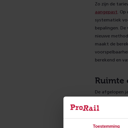
Zo zijn de tari
aangepast
. Op
systematiek vo
bepalingen. De 
nieuwe methodie
maakt de bereke
voorspelbaarhei
berekend en va
Ruimte 
De afgelopen ja
partijen gebrui
aannemers. Dit 
het spoor te
ve
capaciteit eerl
Toestemming