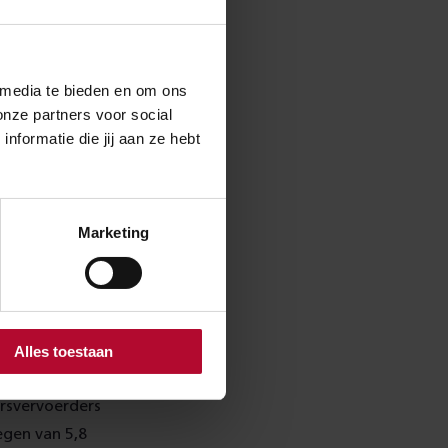
rschriften.
 media te bieden en om ons
onze partners voor social
formatie die jij aan ze hebt
ee aan de
te verwachten
 en hoe deze
Marketing
isatie van het
Alles toestaan
ttevredenheid
ersvervoerders
egen van 5,8