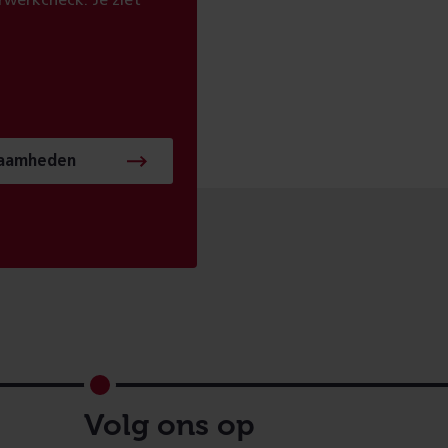
werkcheck. Je ziet
zaamheden
Volg ons op