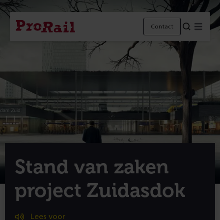
Navigatie
Homepage
Menu
Contact
ProRail
Stand van zaken
project Zuidasdok
Lees voor