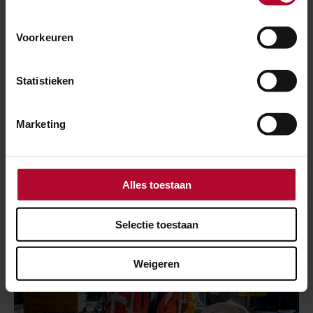
van project
Zuidasdok
.
Voorkeuren
Meer over:
Statistieken
Amsterdam Zuid Verbouwing Station
Marketing
Werkzaamheden
Innovatie
Amsterdam Zuid
Alles toestaan
Meer nieuws
Selectie toestaan
Weigeren