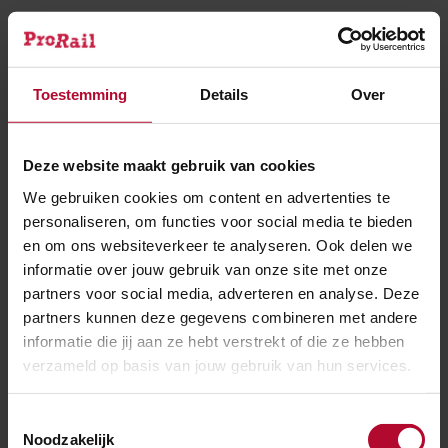
noodzaak van de opgaven en mogelijke optimalisaties
en versoberingen.
Toestemming
Details
Over
Station
Overigens vinden de geplande werkzaamheden aan
Deze website maakt gebruik van cookies
station Amsterdam Zuid dit jaar wel plaats. Deze
We gebruiken cookies om content en advertenties te
zomer wordt de verbrede uitgang naar het
personaliseren, om functies voor social media te bieden
Mahlerplein in gebruik genomen en eind dit jaar wordt
en om ons websiteverkeer te analyseren. Ook delen we
het dek in geschoven van de toekomstige
informatie over jouw gebruik van onze site met onze
partners voor social media, adverteren en analyse. Deze
Brittenpassage. De gezamenlijke opdrachtgevers
partners kunnen deze gegevens combineren met andere
spreken in de brief de wens uit om zo snel mogelijk de
informatie die jij aan ze hebt verstrekt of die ze hebben
capaciteit van station Amsterdam Zuid te verbeteren.
verzameld op basis van jouw gebruik van hun services.
In het project Zuidasdok werken Rijkswaterstaat,
ProRail en gemeente Amsterdam samen. Dit bericht is
Toestemmingsselectie
Noodzakelijk
afgeleid van eerdere nieuwsberichten op de website